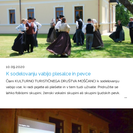
10.09.2020
K sodelovanju vabijo plesalce in pevce
Člani KULTURNO TURISTIČNEGA DRUŠTVA MOŠČANCI k sodelovanju
vabijo vse, ki radi pojete ali plešete in v tem tudi uživate. Pridružite se
lahko folklorni skupini, ženski vokalni skupini ali skupini ljudskih pevk.