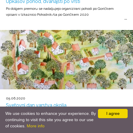
Upkašov pohod, dvanajsti po vrsti
Po dolgem premoru se nadaljujejo organizirani pohodi po Goričkem
vpisani v Izkaznico Pohodnik/ca po Goričkem 2020
05.06.2020
Svetovni dan varstva okolja
Organizacija združenih narodov je peti junij leta 1974 razglasila za
We use cookies to enhance your experience. By
I agree
svetovni dan varstva okolja
continuing to visit this site you agree to our use
of cookies.
More info