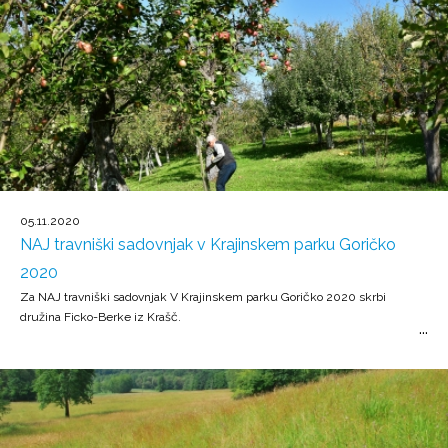
05.11.2020
NAJ travniški sadovnjak v Krajinskem parku Goričko
2020
Za NAJ travniški sadovnjak V Krajinskem parku Goričko 2020 skrbi
družina Ficko-Berke iz Krašč.