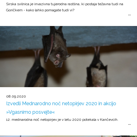
Sirska svilnica je invazivna tujerodna rastlina, ki postaja težavna tudi na
Goričkem - kako lahko pomagate tudi vi?
08.09.2020
Izvedli Mednarodno noč netopirjev 2020 in akcijo
»Vgasnimo posvejte«
12. mednarodna noč netopirjev je v letu 2020 potekala v Kančevcih.