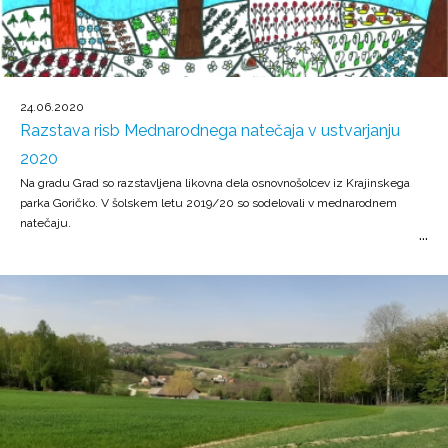
24.06.2020
Razstava risb Mednarodnega natečaja v ustvarjanju
2020
Na gradu Grad so razstavljena likovna dela osnovnošolcev iz Krajinskega
parka Goričko. V šolskem letu 2019/20 so sodelovali v mednarodnem
natečaju.