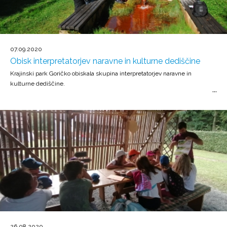
07.09.2020
Obisk interpretatorjev naravne in kulturne dediščine
Krajinski park Goričko obiskala skupina interpretatorjev naravne in
kulturne dediščine.
26.08.2020