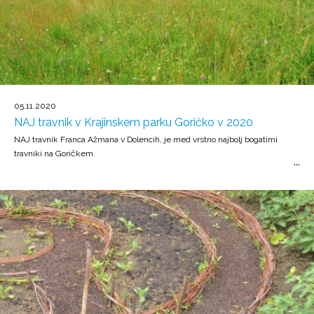
05.11.2020
NAJ travnik v Krajinskem parku Goričko v 2020
NAJ travnik Franca Ažmana v Dolencih, je med vrstno najbolj bogatimi
travniki na Goričkem.