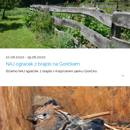
10.06.2020 - 19.06.2020
NAJ ograček z brajdo na Goričkem
Iščemo NAJ ograček z brajdo v Krajinskem parku Goričko.