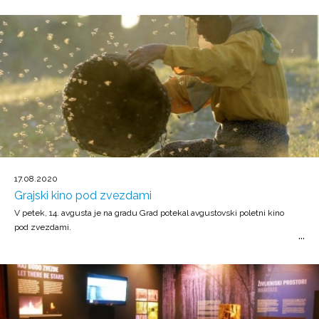
17.08.2020
Grajski kino pod zvezdami
V petek, 14. avgusta je na gradu Grad potekal avgustovski poletni kino
pod zvezdami.