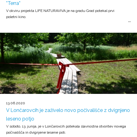
”Terra”
V okviru projekta LIFE NATURAVIVA je na gradu Grad potekal prvi
poletni kino.
13.06.2020
V Lončarovcih je zaživelo novo počivališče z dvignjeno
leseno potjo
V soboto, 13. junija, je v Lončarovcih potekala slavnostna otvoritev novega
počivališča in dvignjene lesene poti.