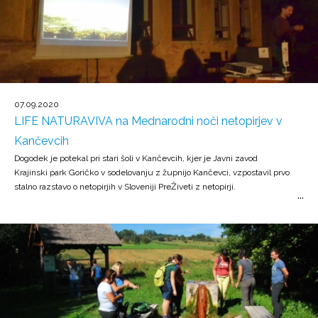
07.09.2020
LIFE NATURAVIVA na Mednarodni noči netopirjev v
Kančevcih
Dogodek je potekal pri stari šoli v Kančevcih, kjer je Javni zavod
Krajinski park Goričko v sodelovanju z župnijo Kančevci, vzpostavil prvo
stalno razstavo o netopirjih v Sloveniji PreŽiveti z netopirji.