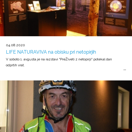
04.08.2020
LIFE NATURAVIVA na obisku pri netopirjih
V soboto 1. avgusta je na razstavi "PreŽiveti z netopirji" potekal dan
odprtih vrat.