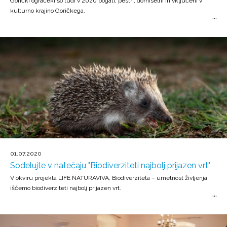
Gorički ogračeki so tudi v 2020 bogati, pestri, domiselni in vključeni v
kulturno krajino Goričkega.
01.07.2020
Sodelujte v natečaju "Biodiverziteti najbolj prijazen vrt"
V okviru projekta LIFE NATURAVIVA, Biodiverziteta – umetnost življenja
iščemo biodiverziteti najbolj prijazen vrt.