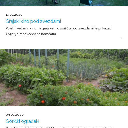
11.07.2020
Grajski kino pod zvezdami
Poletni večer v kinu na grajskem dvorišču pod zvezdami je prikazal
življenje medvedov na Kamčatki.
03.07.2020
Gorički ogračeki