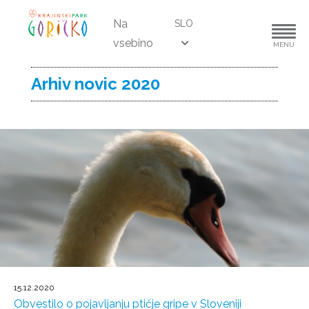
Na
SLO
vsebino
MENU
Arhiv novic 2020
15.12.2020
Obvestilo o pojavljanju ptičje gripe v Sloveniji