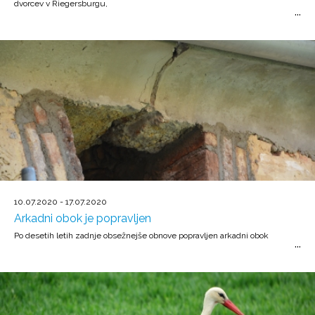
dvorcev v Riegersburgu,
10.07.2020 - 17.07.2020
Arkadni obok je popravljen
Po desetih letih zadnje obsežnejše obnove popravljen arkadni obok