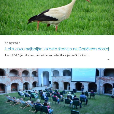
16.07.2020
Leto 2020 najboljše za belo štorkljo na Goričkem doslej
Leto 2020 je bilo zelo uspešno za bele štorklje na Goričkem.