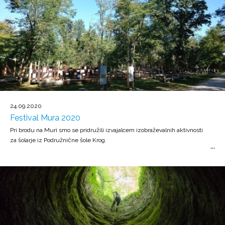
24.09.2020
Festival Mura 2020
Pri brodu na Muri smo se pridružili izvajalcem izobraževalnih aktivnosti
za šolarje iz Podružnične šole Krog.