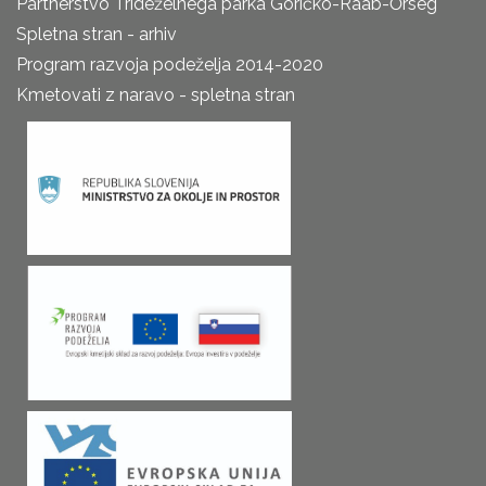
Partnerstvo Trideželnega parka Goričko-Raab-Őrség
Spletna stran - arhiv
Program razvoja podeželja 2014-2020
Kmetovati z naravo - spletna stran