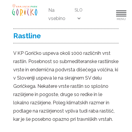
Na
SLO
vsebino
MENU
Rastline
V KP Goričko uspeva okoli 1000 različnih vrst
rastlin. Posebnost so submediteranske rastlinske
vrste in endemična podvrsta dišečega volčina, ki
v Sloveniji uspeva le na skrajnem SV delu
Goričkega. Nekatere vrste rastlin so splošno
razširjene in pogoste, druge so redke in le
lokalno razširjene. Poleg klimatskih razmer in
podlage na razširjenost vpliva tudi raba rastišč,
kar je še posebno opazno pri travniških vrstah.