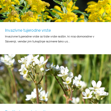
Invazivne tujerodne vrste
Invazivne tujerodne vrste so tiste vrste rastlin, ki niso domorodne v
Sloveniji, vendar jim tukajšnje razmere tako us...