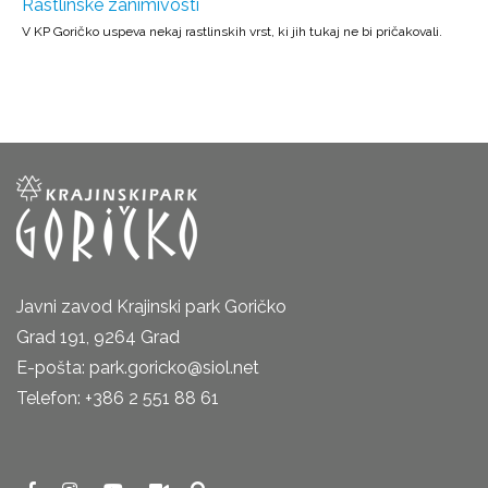
Rastlinske zanimivosti
V KP Goričko uspeva nekaj rastlinskih vrst, ki jih tukaj ne bi pričakovali.
Javni zavod Krajinski park Goričko
Grad 191, 9264 Grad
E-pošta: park.goricko@siol.net
Telefon: +386 2 551 88 61