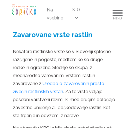
Na
SLO
vsebino
MENU
Zavarovane vrste rastlin
Nekatere rastlinske vrste so v Sloveniji splošno
razširjene in pogoste, medtem ko so druge
redke in ogrožene. Slednje so skupaj z
mednarodno varovanimi vrstami rastlin
zavarovane z
Uredbo o zavarovanih prosto
živečih rastlinskih vrstah
. Za te vrste veljajo
posebni varstveni režimi, ki med drugim določajo
zavestno uničenje ali poškodovanje rastlin, kot
sta trganje in odvzem iz narave.