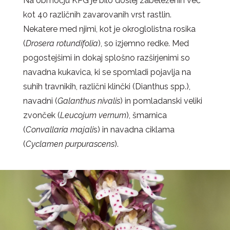
Na območju KPG je bilo doslej zabeleženih več
kot 40 različnih zavarovanih vrst rastlin.
Nekatere med njimi, kot je okroglolistna rosika
(
Drosera rotundifolia
), so izjemno redke. Med
pogostejšimi in dokaj splošno razširjenimi so
navadna kukavica, ki se spomladi pojavlja na
suhih travnikih, različni klinčki (Dianthus spp.),
navadni (
Galanthus nivalis
) in pomladanski veliki
zvonček (
Leucojum vernum
), šmarnica
(
Convallaria majali
s) in navadna ciklama
(
Cyclamen purpurascens
).