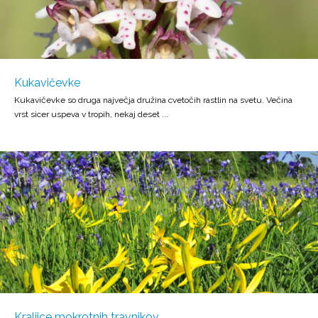
Kukavičevke
Kukavičevke so druga največja družina cvetočih rastlin na svetu. Večina
vrst sicer uspeva v tropih, nekaj deset ...
Kraljice mokrotnih travnikov