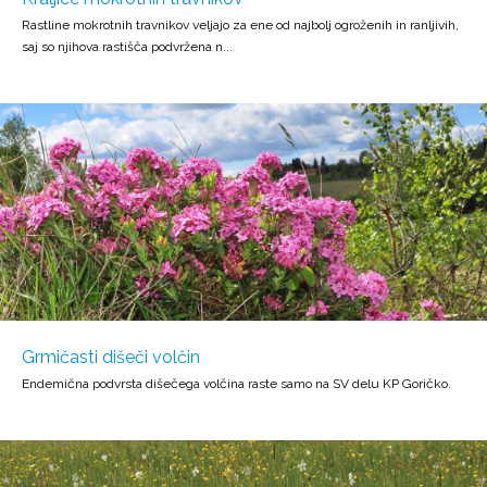
Rastline mokrotnih travnikov veljajo za ene od najbolj ogroženih in ranljivih,
saj so njihova rastišča podvržena n...
Grmičasti dišeči volčin
Endemična podvrsta dišečega volčina raste samo na SV delu KP Goričko.