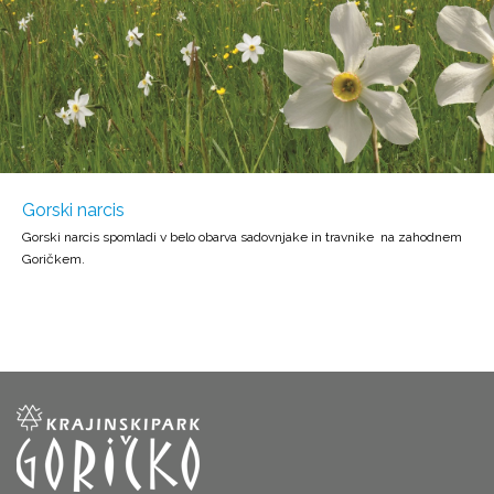
Gorski narcis
Gorski narcis spomladi v belo obarva sadovnjake in travnike na zahodnem
Goričkem.