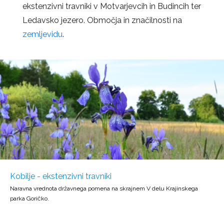
ekstenzivni travniki v Motvarjevcih in Budincih ter
Ledavsko jezero. Območja in značilnosti na
zemljevidu
.
Kobilje - ekstenzivni travniki
Naravna vrednota državnega pomena na skrajnem V delu Krajinskega
parka Goričko.