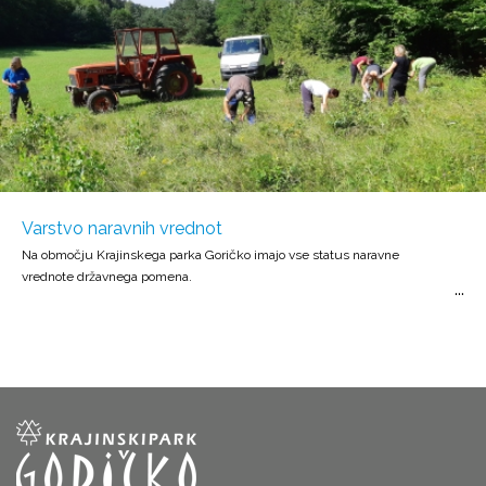
Varstvo naravnih vrednot
Na območju Krajinskega parka Goričko imajo vse status naravne
vrednote državnega pomena.