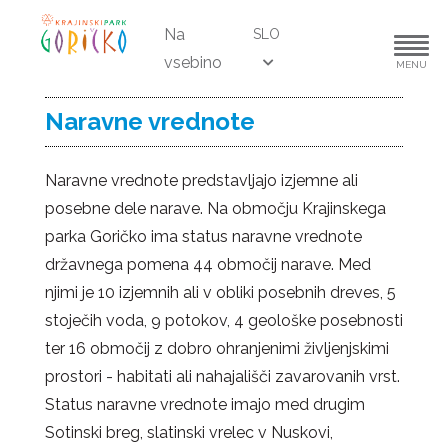
Na
SLO
vsebino
MENU
Naravne vrednote
Naravne vrednote predstavljajo izjemne ali
posebne dele narave. Na območju Krajinskega
parka Goričko ima status naravne vrednote
državnega pomena 44 območij narave. Med
njimi je 10 izjemnih ali v obliki posebnih dreves, 5
stoječih voda, 9 potokov, 4 geološke posebnosti
ter 16 območij z dobro ohranjenimi življenjskimi
prostori - habitati ali nahajališči zavarovanih vrst.
Status naravne vrednote imajo med drugim
Sotinski breg, slatinski vrelec v Nuskovi,