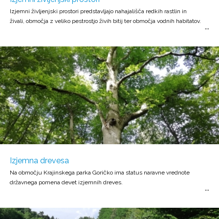
Izjemni življenjski prostori predstavljajo nahajališča redkih rastlin in
živali, območja z veliko pestrostjo živih bitij ter območja vodnih habitatov.
Izjemna drevesa
Na območju Krajinskega parka Goričko ima status naravne vrednote
državnega pomena devet izjemnih dreves.