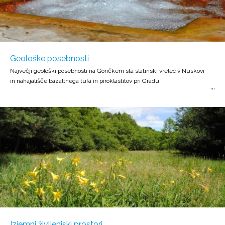
Geološke posebnosti
Največji geološki posebnosti na Goričkem sta slatinski vrelec v Nuskovi
in nahajališče bazaltnega tufa in piroklastitov pri Gradu.
Izjemni življenjski prostori