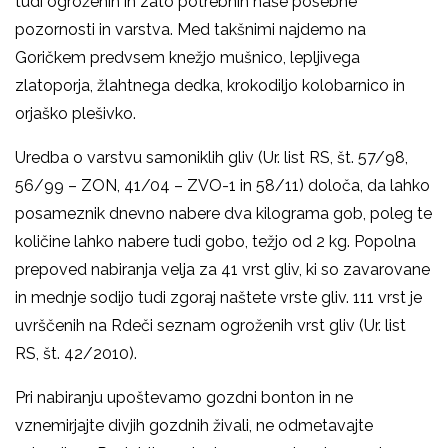
tudi ogroženih in zato potrebnih naše posebne
pozornosti in varstva. Med takšnimi najdemo na
Goričkem predvsem knežjo mušnico, lepljivega
zlatoporja, žlahtnega dedka, krokodiljo kolobarnico in
orjaško plešivko.
Uredba o varstvu samoniklih gliv (Ur. list RS, št. 57/98,
56/99 – ZON, 41/04 – ZVO-1 in 58/11) določa, da lahko
posameznik dnevno nabere dva kilograma gob, poleg te
količine lahko nabere tudi gobo, težjo od 2 kg. Popolna
prepoved nabiranja velja za 41 vrst gliv, ki so zavarovane
in mednje sodijo tudi zgoraj naštete vrste gliv. 111 vrst je
uvrščenih na Rdeči seznam ogroženih vrst gliv (Ur. list
RS, št. 42/2010).
Pri nabiranju upoštevamo gozdni bonton in ne
vznemirjajte divjih gozdnih živali, ne odmetavajte