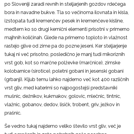
po Sloveniji zaradi revnih in steljarjenih gozdov rdečega
bora in navadne bukve. Tla so večinoma ilovnata in kisla,
izstopata tudi kremenčev pesek in kremenčeve kisline,
medtem ko so drugi kemični elementi prisotni v primerno
majhnih količinah. Glede na primerno toploto in vlažnost
rastejo glive od zime pa do pozne jeseni. Ker steljarjenje
tukaj ni več prisotno, posledično je manj tudi mikoriznih
vrst gob, kot so marčne polževke (marčnice), zimske
kolobarnice (sirotice), poletni gobani in jesenski gobani
(grbanji). Kljub temu lahko najdemo več kot 400 različnih
vrst gliv, med katerimi so najpogostejši predstavniki
mušnic, dežnikov, kukmakov, golovic, mlečnic, tintnic,
vlažnic, gobanov, dedov, lisičk, trobent, griv, ježkov in
prašnic.
Še vedno tukaj najdemo veliko število vrst gliv, več je