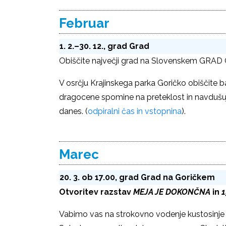
Februar
1. 2.–30. 12., grad Grad
Obiščite največji grad na Slovenskem GR
V osrčju Krajinskega parka Goričko obiščite b
dragocene spomine na preteklost in navdušuje
danes. (
odpiralni čas in vstopnina
).
Marec
20. 3. ob 17.00, grad Grad na Goričkem
Otvoritev razstav
MEJA JE DOKONČNA
in
1
Vabimo vas na strokovno vodenje kustosinje