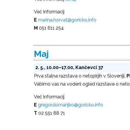
Več informacij:
E
marina.horvat@goricko.info
M
051 611 254
Maj
2. 5., 10.00–17.00, Kančevci 37
Prva stalna razstava o netopirjih v Sloveniji,
P
Vabimo vas na vodeni ogled razstave o netopir
Več informacij:
E
gregor.domanjko@goricko.info
T
02 551 88 71