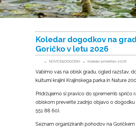
Koledar dogodkov na grad
Goričko v letu 2026
NOVICE&DOGODKI
Koledar prireditev 2026
Vabimo vas na obisk gradu, ogled razstav, do
kulturni krajini Krajinskega parka in Nature 20
Pridržujemo si pravico do sprememb spričo ra
obiskom preverite zadnjo objavo o dogodku na 
551 88 60).
Seznam organiziranih pohodov na Goričkem 