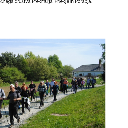
ega društva Prekmurja, Prlekije in Porabja.