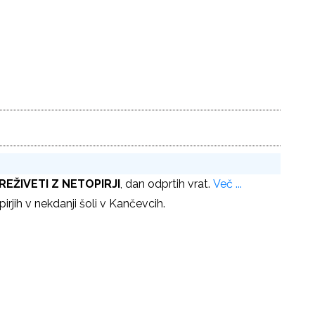
REŽIVETI Z NETOPIRJI
, dan odprtih vrat.
Več ...
jih v nekdanji šoli v Kančevcih.