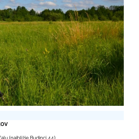
KOV
lu (najbližje Budinci 44)