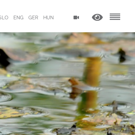
SLO
ENG
GER
HUN
MENU