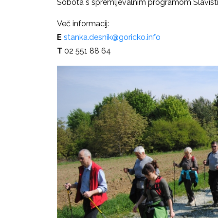
Sobota s spremljevalnim programom Slavističn
Več informacij:
E
stanka.desnik@goricko.info
T
02 551 88 64