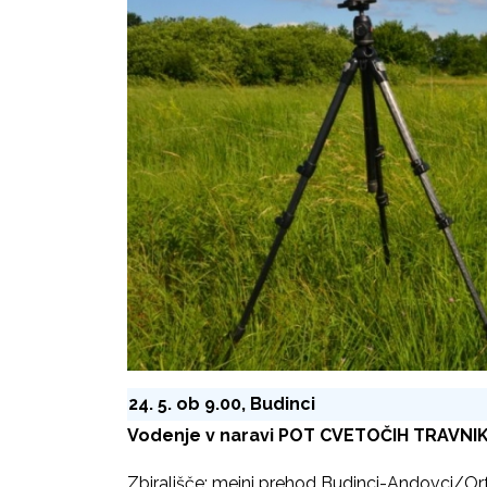
24. 5. ob 9.00, Budinci
Vodenje v naravi POT CVETOČIH TRAVNI
Zbirališče: mejni prehod Budinci-Andovci/Orfa