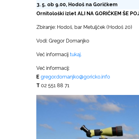
3. 5. ob 9.00, Hodoš na Goričkem
Ornitološki izlet ALI NA GORIČKEM ŠE P
Zbiranje: Hodoš, bar Metuljček (Hodoš 20)
Vodi: Gregor Domanjko
Več informacij
tukaj.
Več informacij:
E
gregor.domanjko@goricko.info
T
02 551 88 71