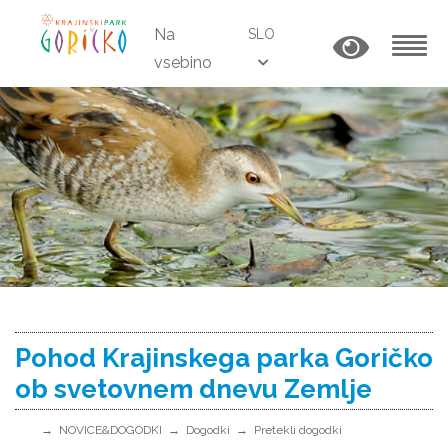
Na
SLO
vsebino
MENU
Pohod Krajinskega parka Goričko
ob svetovnem dnevu Zemlje
NOVICE&DOGODKI
Dogodki
Pretekli dogodki