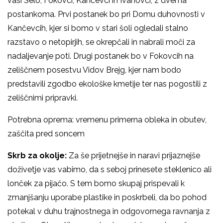
vasi Selo, Fokovci, Kančevci in Ivanovci, z dvema
postankoma. Prvi postanek bo pri Domu duhovnosti v
Kančevcih, kjer si bomo v stari šoli ogledali stalno
razstavo o netopirjih, se okrepčali in nabrali moči za
nadaljevanje poti. Drugi postanek bo v Fokovcih na
zeliščnem posestvu Vidov Brejg, kjer nam bodo
predstavili zgodbo ekološke kmetije ter nas pogostili z
zeliščnimi pripravki.
Potrebna oprema: vremenu primerna obleka in obutev,
zaščita pred soncem
Skrb za okolje:
Za še prijetnejše in naravi prijaznejše
doživetje vas vabimo, da s seboj prinesete steklenico ali
lonček za pijačo. S tem bomo skupaj prispevali k
zmanjšanju uporabe plastike in poskrbeli, da bo pohod
potekal v duhu trajnostnega in odgovornega ravnanja z