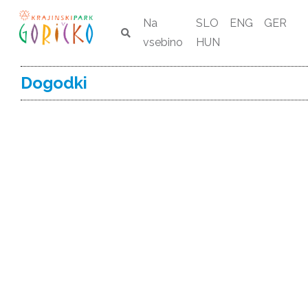
Na
SLO
ENG
GER
vsebino
HUN
Dogodki