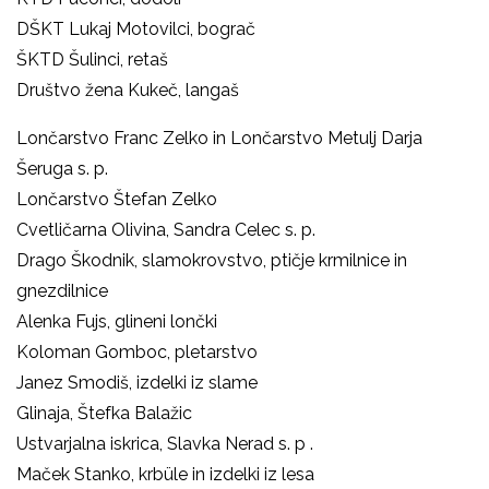
DŠKT Lukaj Motovilci, bograč
ŠKTD Šulinci, retaš
Društvo žena Kukeč, langaš
Lončarstvo Franc Zelko in Lončarstvo Metulj Darja
Šeruga s. p.
Lončarstvo Štefan Zelko
Cvetličarna Olivina, Sandra Celec s. p.
Drago Škodnik
, slamokrovstvo, ptičje krmilnice in
gnezdilnice
Alenka Fujs,
glineni lončki
Koloman Gomboc
, pletarstvo
Janez Smodiš, izdelki iz slame
Glinaja, Štefka Balažic
Ustvarjalna iskrica, Slavka Nerad s. p .
Maček Stanko,
krbüle in izdelki iz lesa