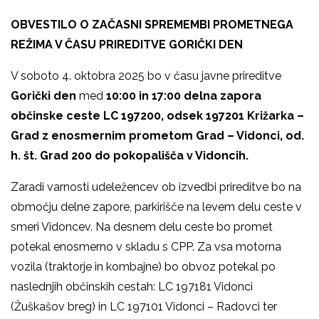
OBVESTILO O ZAČASNI SPREMEMBI PROMETNEGA
REŽIMA V ČASU PRIREDITVE GORIČKI DEN
V soboto 4. oktobra 2025 bo v času javne prireditve
Gorički den
med
10:00 in 17:00 delna zapora
občinske ceste LC 197200, odsek 197201 Križarka –
Grad z enosmernim prometom Grad – Vidonci, od.
h. št. Grad 200 do pokopališča v Vidoncih.
Zaradi varnosti udeležencev ob izvedbi prireditve bo na
območju delne zapore, parkirišče na levem delu ceste v
smeri Vidoncev. Na desnem delu ceste bo promet
potekal enosmerno v skladu s CPP. Za vsa motorna
vozila (traktorje in kombajne) bo obvoz potekal po
naslednjih občinskih cestah: LC 197181 Vidonci
(Žuškašov breg) in LC 197101 Vidonci – Radovci ter