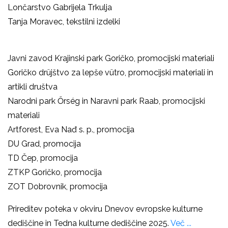
Lončarstvo Gabrijela Trkulja
Tanja Moravec, tekstilni izdelki
Javni zavod Krajinski park Goričko,
promocijski materiali
Goričko drüjštvo za lepše vütro,
promocijski materiali in
artikli društva
Narodni park
Őrség in Naravni park Raab
,
promocijski
materiali
Artforest, Eva Nađ s. p., promocija
DU Grad, promocija
TD Čep, promocija
ZTKP Goričko, promocija
ZOT Dobrovnik, promocija
Prireditev poteka v okviru
Dnevov evropske kulturne
dediščine in Tedna kulturne dediščine 2025.
Več ...