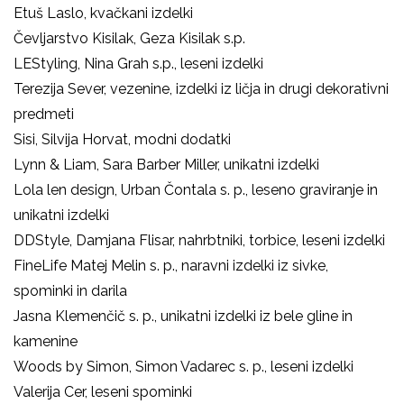
Etuš Laslo
, kvačkani izdelki
Čevljarstvo Kisilak
, Geza Kisilak s.p.
LEStyling, Nina Grah s.p.,
leseni izdelki
Terezija Sever
, vezenine, izdelki iz ličja in drugi dekorativni
predmeti
Sisi, Silvija Horvat,
modni dodatki
Lynn & Liam, Sara Barber Miller,
unikatni izdelki
Lola len design, Urban Čontala s. p., leseno graviranje in
unikatni izdelki
DDStyle, Damjana Flisar, nahrbtniki, torbice, leseni izdelki
FineLife Matej Melin s. p., naravni izdelki iz sivke,
spominki in darila
Jasna Klemenčič s. p., unikatni izdelki iz bele gline in
kamenine
Woods by Simon, Simon Vadarec s. p., leseni izdelki
Valerija Cer, leseni spominki