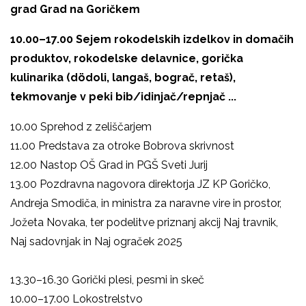
grad Grad na Goričkem
10.00–17.00 Sejem rokodelskih izdelkov in domačih
produktov, rokodelske delavnice, gorička
kulinarika (dödoli, langaš, bograč, retaš),
tekmovanje v peki bib/idinjač/repnjač ...
10.00 Sprehod z zeliščarjem
11.00 Predstava za otroke Bobrova skrivnost
12.00 Nastop OŠ Grad in PGŠ Sveti Jurij
13.00 Pozdravna nagovora direktorja JZ KP Goričko,
Andreja Smodiča, in ministra za naravne vire in prostor,
Jožeta Novaka, ter podelitve priznanj akcij Naj travnik,
Naj sadovnjak in Naj ograček 2025
13.30–16.30 Gorički plesi, pesmi in skeč
10.00–17.00 Lokostrelstvo