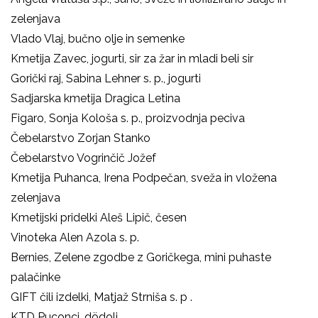
zelenjava
Vlado Vlaj
, bučno olje in semenke
Kmetija Zavec
, jogurti, sir za žar in mladi beli sir
Gorički raj, Sabina Lehner s. p.
, jogurti
Sadjarska kmetija Dragica Letina
Figaro,
Sonja Kološa s. p
., proizvodnja peciva
Čebelarstvo Zorjan Stanko
Čebelarstvo Vogrinčič Jožef
Kmetija Puhanca, Irena Podpečan,
sveža in vložena
zelenjava
Kmetijski pridelki Aleš Lipič,
česen
Vinoteka Alen Azola s. p.
Bernies, Zelene zgodbe z Goričkega, mini puhaste
palačinke
GIFT čili izdelki, Matjaž Strniša s. p .
KTD Puconci, dödoli