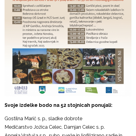
Svoje izdelke bodo na 52 stojnicah ponujali:
Gostilna Marič s. p.
, sladke dobrote
Medičarstvo Jožica Cele
c, Damjan Celec s. p.
Angela Vratuša s.p.
, suho, sveže in liofilizirano sadje in