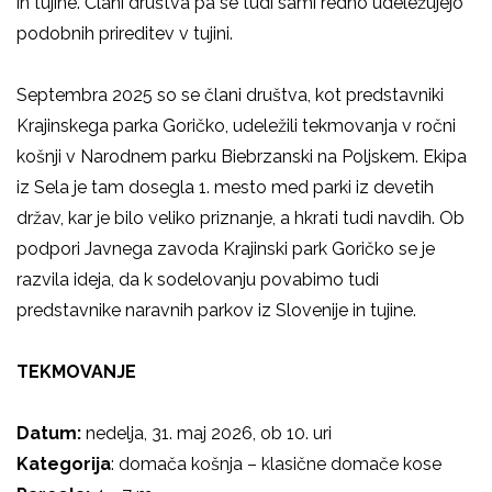
in tujine. Člani društva pa se tudi sami redno udeležujejo
podobnih prireditev v tujini.
Septembra 2025 so se člani društva, kot predstavniki
Krajinskega parka Goričko, udeležili tekmovanja v ročni
košnji v Narodnem parku Biebrzanski na Poljskem. Ekipa
iz Sela je tam dosegla 1. mesto med parki iz devetih
držav, kar je bilo veliko priznanje, a hkrati tudi navdih. Ob
podpori Javnega zavoda Krajinski park Goričko se je
razvila ideja, da k sodelovanju povabimo tudi
predstavnike naravnih parkov iz Slovenije in tujine.
TEKMOVANJE
Datum:
nedelja, 31. maj 2026, ob 10. uri
Kategorija
: domača košnja – klasične domače kose