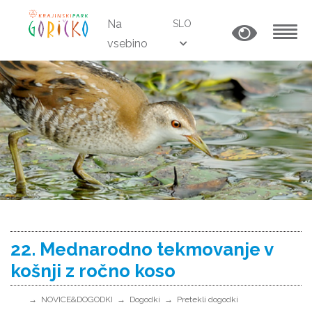
Na
SLO
vsebino
MENU
22. Mednarodno tekmovanje v
košnji z ročno koso
NOVICE&DOGODKI
Dogodki
Pretekli dogodki