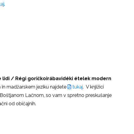
aj
.
lidi / Régi goričkoirábavidéki ételek modern
m in madžarskem jeziku najdete
tukaj
. V knjižici
 z Boštjanom Lačnom, so vam v spretno preskušanje
ačni od običajnih.