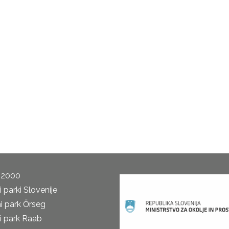
 2000
 parki Slovenije
i park Őrseg
i park Raab