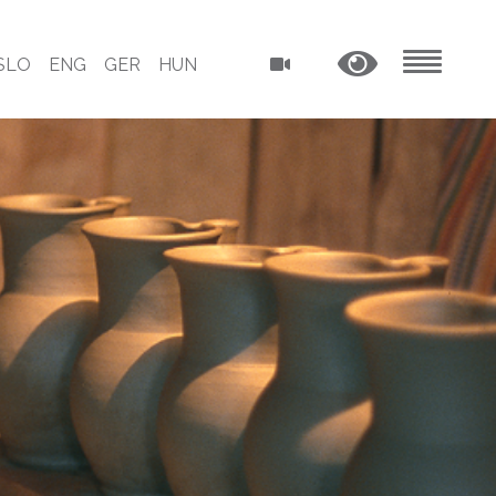
SLO
ENG
GER
HUN
MENU