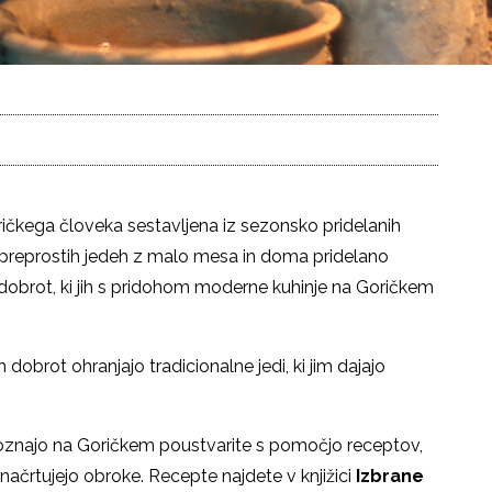
oričkega človeka sestavljena iz sezonsko pridelanih
a preprostih jedeh z malo mesa in doma pridelano
 dobrot, ki jih s pridohom moderne kuhinje na Goričkem
dobrot ohranjajo tradicionalne jedi, ki jim dajajo
poznajo na Goričkem poustvarite s pomočjo receptov,
 načrtujejo obroke. Recepte najdete v knjižici
Izbrane