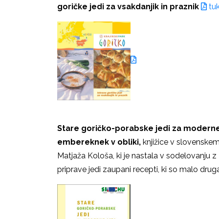
goričke jedi za vsakdanjik in praznik
tuk
Stare goričko-porabske jedi za moderne 
embereknek v obliki,
knjižice v slovenske
Matjaža Kološa, ki je nastala v sodelovanju
priprave jedi zaupani recepti, ki so malo drug