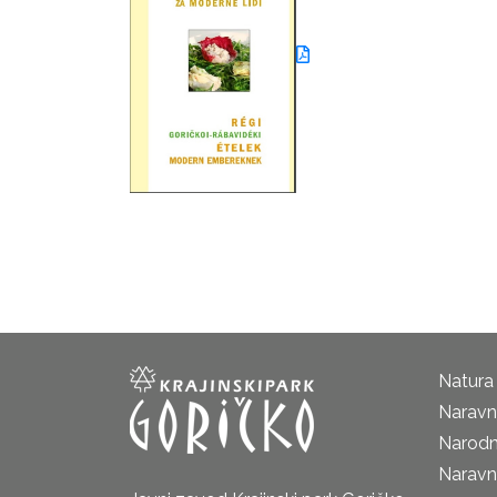
Natura
Naravni
Narodn
Naravn