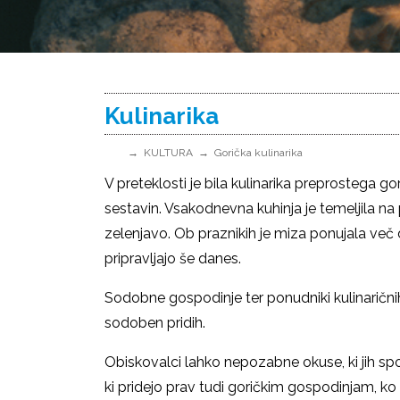
Kulinarika
KULTURA
Gorička kulinarika
V preteklosti je bila kulinarika preprostega g
sestavin. Vsakodnevna kuhinja je temeljila n
zelenjavo. Ob praznikih je miza ponujala več
pripravljajo še danes.
Sodobne gospodinje ter ponudniki kulinaričnih 
sodoben pridih.
Obiskovalci lahko nepozabne okuse, ki jih s
ki pridejo prav tudi goričkim gospodinjam, ko