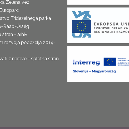
ka Zelena vez
Europarc
rstvo Trideželnega parka
o-Raab-Őrség
 stran - arhiv
m razvoja podeželja 2014-
ti z naravo - spletna stran