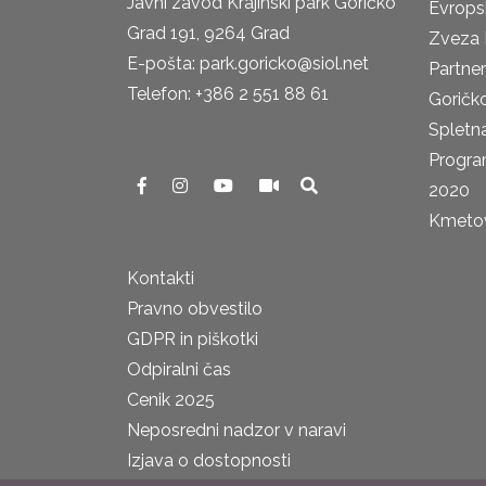
Javni zavod Krajinski park Goričko
Evrops
Grad 191, 9264 Grad
Zveza 
E-pošta: park.goricko@siol.net
Partne
Telefon: +386 2 551 88 61
Goričk
Spletna
Progra
2020
Kmetova
Kontakti
Pravno obvestilo
GDPR in piškotki
Odpiralni čas
Cenik 2025
Neposredni nadzor v naravi
Izjava o dostopnosti