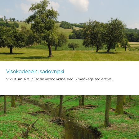
Visokodebelni sadovnjaki
V kulturni krajini so še vedno vidne sledi kmečkega sadjarstva.