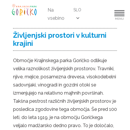
Na
SLO
vsebino
MENU
Življenjski prostori v kulturni
krajini
Območje Krajinskega parka Goričko odlikuje
velika raznolikost življenjskih prostorov. Travniki,
njive, mejice, posamezna drevesa, visokodebelni
sadovnjaki, vinogradi in gozdni otoki se
izmenjujejo na relativno majhnih površinah.
Takšna pestrost različnih življenjskih prostorov je
posledica zgodovine tega območja. Še pred 100
leti, do leta 1919, je na območju Goričkega
veljalo madžarsko dedno pravo. To je določalo,