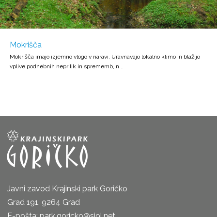
Mokrišča
Mokrišča imajo izjemno vlogo v naravi. Uravnavajo lokalno klimo in blažijo
vplive podnebnih neprilik in sprememb, n...
Javni zavod Krajinski park Goričko
Grad 191, 9264 Grad
E-pošta: park.goricko@siol.net