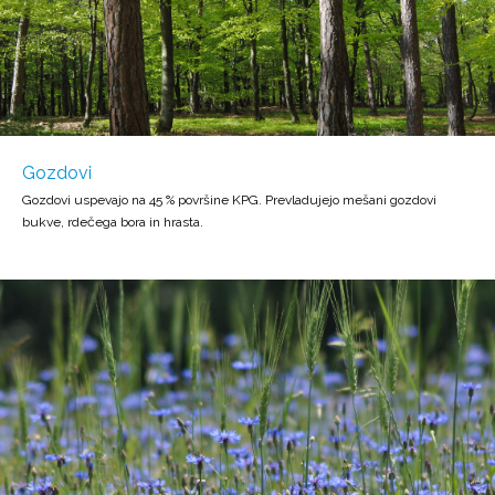
Gozdovi
Gozdovi uspevajo na 45 % površine KPG. Prevladujejo mešani gozdovi
bukve, rdečega bora in hrasta.