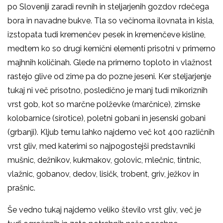
po Sloveniji zaradi revnih in steljarjenih gozdov rdečega
bora in navadne bukve. Tla so večinoma ilovnata in kisla,
izstopata tudi kremenčev pesek in kremenčeve kisline,
medtem ko so drugi kemični elementi prisotni v primerno
majhnih količinah. Glede na primerno toploto in vlažnost
rastejo glive od zime pa do pozne jeseni. Ker steljarjenje
tukaj ni več prisotno, posledično je manj tudi mikoriznih
vrst gob, kot so marčne polževke (marčnice), zimske
kolobarnice (sirotice), poletni gobani in jesenski gobani
(grbanji). Kljub temu lahko najdemo več kot 400 različnih
vrst gliv, med katerimi so najpogostejši predstavniki
mušnic, dežnikov, kukmakov, golovic, mlečnic, tintnic,
vlažnic, gobanov, dedov, lisičk, trobent, griv, ježkov in
prašnic.
Še vedno tukaj najdemo veliko število vrst gliv, več je