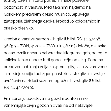
tudi ogroženih in zato potrebnih naše posebne
pozornosti in varstva. Med takšnimi najdemo na
Goričkem predvsem knežjo mušnico, lepljivega
zlatoporja, žlahtnega dedka, krokodiljo kolobarnico in
orjaško plešivko.
Uredba o varstvu samoniklih gliv (Ur. list RS, št. 57/98,
56/99 – ZON, 41/04 – ZVO-1 in 58/11) določa, da lahko
posameznik dnevno nabere dva kilograma gob, poleg te
količine lahko nabere tudi gobo, težjo od 2 kg. Popolna
prepoved nabiranja velja za 41 vrst gliv, ki so zavarovane
in mednje sodijo tudi zgoraj naštete vrste gliv. 111 vrst je
uvrščenih na Rdeči seznam ogroženih vrst gliv (Ur. list
RS, št. 42/2010).
Pri nabiranju upoštevamo gozdni bonton in ne
vznemirjajte divjih gozdnih živali, ne odmetavajte