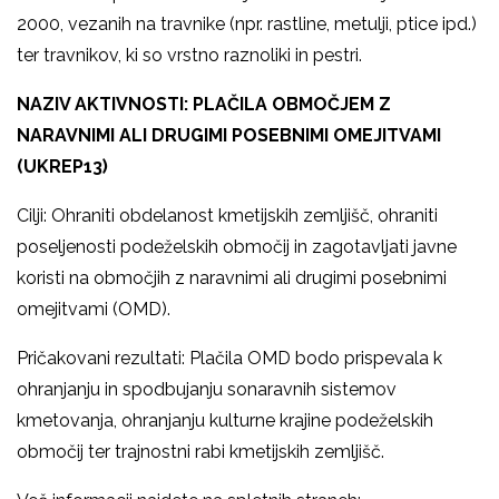
2000, vezanih na travnike (npr. rastline, metulji, ptice ipd.)
ter travnikov, ki so vrstno raznoliki in pestri.
NAZIV AKTIVNOSTI: PLAČILA OBMOČJEM Z
NARAVNIMI ALI DRUGIMI POSEBNIMI OMEJITVAMI
(UKREP13)
Cilji: Ohraniti obdelanost kmetijskih zemljišč, ohraniti
poseljenosti podeželskih območij in zagotavljati javne
koristi na območjih z naravnimi ali drugimi posebnimi
omejitvami (OMD).
Pričakovani rezultati: Plačila OMD bodo prispevala k
ohranjanju in spodbujanju sonaravnih sistemov
kmetovanja, ohranjanju kulturne krajine podeželskih
območij ter trajnostni rabi kmetijskih zemljišč.