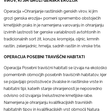
VIROV, KI JIM GROZI GENSKA EROZIJA
Operacija »Ohranjanje rastlinskih genskih virov, ki jim
grozi genska erozija« pomeni spremembo obstoječih
kmetijskih praks in je namenjena varovanju in ohranjanju
izvirnih lastnosti ter genske variabilnosti avtohtonih in
tradicionalnih sort žit, koruze, krompirja, oljnic, krmnih
rastlin, zelenjadnic, hmelja, sadnih rastlin in vinske trte.
OPERACIJA POSEBNI TRAVIŠČNI HABITATI
Operacija Posebni traviščni habitati se izvaja na ekološko
pomembnih območjih posebnih traviščnih habitatov, kjer
se pojavljajo prostoživeče živalske in rastlinske vrste in
habitatni tipi, katerih stanje ohranjenosti je neposredno
odvisno od izvajanja (ne)ustrezne kmetijske rabe.
Namenjena je ohranjanju kvalifikacijskih travniških
habitatnih tipov in kvalifikacijskih vrst območij Natura