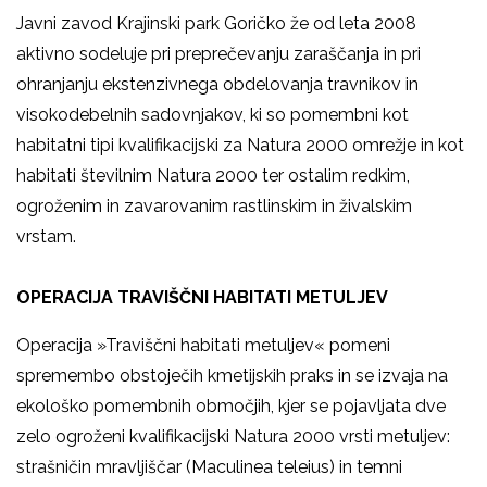
Javni zavod Krajinski park Goričko že od leta 2008
aktivno sodeluje pri preprečevanju zaraščanja in pri
ohranjanju ekstenzivnega obdelovanja travnikov in
visokodebelnih sadovnjakov, ki so pomembni kot
habitatni tipi kvalifikacijski za Natura 2000 omrežje in kot
habitati številnim Natura 2000 ter ostalim redkim,
ogroženim in zavarovanim rastlinskim in živalskim
vrstam.
OPERACIJA TRAVIŠČNI HABITATI METULJEV
Operacija »Traviščni habitati metuljev« pomeni
spremembo obstoječih kmetijskih praks in se izvaja na
ekološko pomembnih območjih, kjer se pojavljata dve
zelo ogroženi kvalifikacijski Natura 2000 vrsti metuljev:
strašničin mravljiščar (Maculinea teleius) in temni