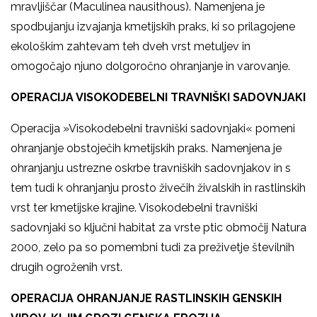
mravljiščar (Maculinea nausithous). Namenjena je
spodbujanju izvajanja kmetijskih praks, ki so prilagojene
ekološkim zahtevam teh dveh vrst metuljev in
omogočajo njuno dolgoročno ohranjanje in varovanje.
OPERACIJA VISOKODEBELNI TRAVNIŠKI SADOVNJAKI
Operacija »Visokodebelni travniški sadovnjaki« pomeni
ohranjanje obstoječih kmetijskih praks. Namenjena je
ohranjanju ustrezne oskrbe travniških sadovnjakov in s
tem tudi k ohranjanju prosto živečih živalskih in rastlinskih
vrst ter kmetijske krajine. Visokodebelni travniški
sadovnjaki so ključni habitat za vrste ptic območij Natura
2000, zelo pa so pomembni tudi za preživetje številnih
drugih ogroženih vrst.
OPERACIJA OHRANJANJE RASTLINSKIH GENSKIH