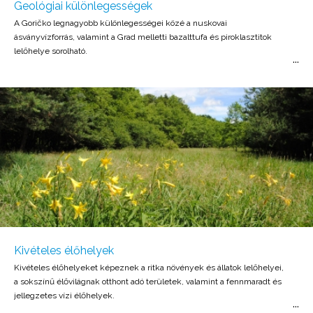
Geológiai különlegességek
A Goričko legnagyobb különlegességei közé a nuskovai
ásványvízforrás, valamint a Grad melletti bazalttufa és piroklasztitok
lelőhelye sorolható.
Kivételes élőhelyek
Kivételes élőhelyeket képeznek a ritka növények és állatok lelőhelyei,
a sokszínű élővilágnak otthont adó területek, valamint a fennmaradt és
jellegzetes vízi élőhelyek.