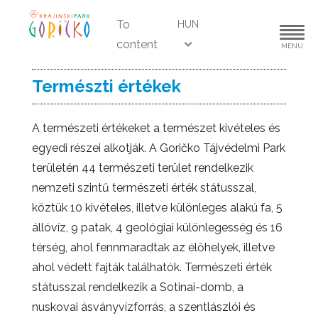
To
HUN
content
MENU
Természti értékek
A természeti értékeket a természet kivételes és
egyedi részei alkotják. A Goričko Tájvédelmi Park
területén 44 természeti terület rendelkezik
nemzeti szintű természeti érték státusszal,
köztük 10 kivételes, illetve különleges alakú fa, 5
állóvíz, 9 patak, 4 geológiai különlegesség és 16
térség, ahol fennmaradtak az élőhelyek, illetve
ahol védett fajták találhatók. Természeti érték
státusszal rendelkezik a Sotinai-domb, a
nuskovai ásványvízforrás, a szentlászlói és