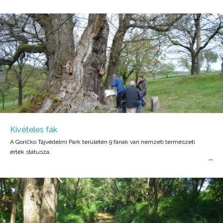
Kivételes fák
A Goričko Tájvédelmi Park területén 9 fának van nemzeti természeti
érték státusza.