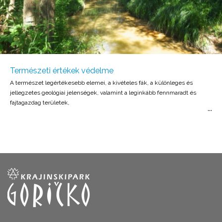
Természeti értékek védelme
A természet legértékesebb elemei, a kivételes fák, a különleges és
jellegzetes geológiai jelenségek, valamint a leginkább fennmaradt és
fajtagazdag területek,