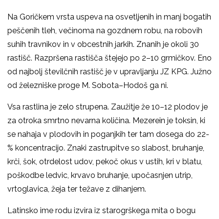
Na Goričkem vrsta uspeva na osvetljenih in manj bogatih
peščenih tleh, večinoma na gozdnem robu, na robovih
suhih travnikov in v obcestnih jarkih. Znanih je okoli 30
rastišč. Razpršena rastišča štejejo po 2
–
10 grmičkov. Eno
od najbolj številčnih rastišč je v upravljanju JZ KPG. Južno
od železniške proge M. Sobota
–
Hodoš ga ni.
Vsa rastlina je zelo strupena. Zaužitje že 10
–
12 plodov je
za otroka smrtno nevarna količina. Mezerein je toksin, ki
se nahaja v plodovih in poganjkih ter tam dosega do 22-
% koncentracijo. Znaki zastrupitve so slabost, bruhanje,
krči, šok, otrdelost udov, pekoč okus v ustih, kri v blatu,
poškodbe ledvic, krvavo bruhanje, upočasnjen utrip,
vrtoglavica, žeja ter težave z dihanjem.
Latinsko ime rodu izvira iz starogrškega mita o bogu