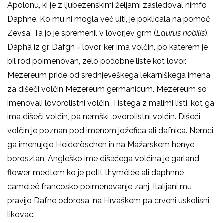
Apolonu, ki je z ljubezenskimi željami zasledoval nimfo
Daphne. Ko mu ni mogla več uiti, je poklicala na pomoč
Zevsa. Ta jo je spremenil v lovorjev grm (
Laurus nobilis
).
Dáphâ iz gr. Dafgh = lovor, ker ima volčin, po katerem je
bil rod poimenovan, zelo podobne liste kot lovor.
Mezereum pride od srednjeveškega lekarniškega imena
za dišeči volčin Mezereum germanicum. Mezereum so
imenovali lovorolistni volčin. Tistega z malimi listi, kot ga
ima dišeči volčin, pa nemški lovorolistni volčin. Dišeči
volčin je poznan pod imenom jožefica ali dafnica. Nemci
ga imenujejo Heideröschen in na Mažarskem henye
boroszlán. Angleško ime dišečega volčina je garland
flower, medtem ko je petit thymélée ali daphnné
cameleé francosko poimenovanje zanj. Italijani mu
pravijo Dafne odorosa, na Hrvaškem pa crveni uskolisni
likovac.