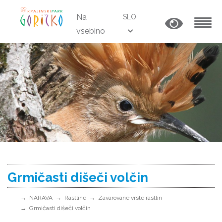
Na
SLO
vsebino
MENU
Grmičasti dišeči volčin
NARAVA
Rastline
Zavarovane vrste rastlin
Grmičasti dišeči volčin