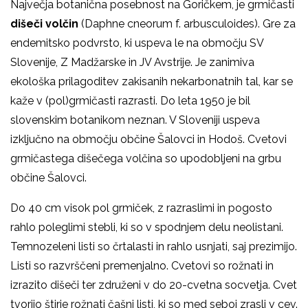
Največja botanična posebnost na Goričkem, je grmičasti
dišeči volčin
(Daphne cneorum f. arbusculoides). Gre za
endemitsko podvrsto, ki uspeva le na območju SV
Slovenije, Z Madžarske in JV Avstrije. Je zanimiva
ekološka prilagoditev zakisanih nekarbonatnih tal, kar se
kaže v (pol)grmičasti razrasti. Do leta 1950 je bil
slovenskim botanikom neznan. V Sloveniji uspeva
izključno na območju občine Šalovci in Hodoš. Cvetovi
grmičastega dišečega volčina so upodobljeni na grbu
občine Šalovci.
Do 40 cm visok pol grmiček, z razraslimi in pogosto
rahlo poleglimi stebli, ki so v spodnjem delu neolistani.
Temnozeleni listi so črtalasti in rahlo usnjati, saj prezimijo.
Listi so razvrščeni premenjalno. Cvetovi so rožnati in
izrazito dišeči ter združeni v do 20-cvetna socvetja. Cvet
tvorijo štirje rožnati čašni listi, ki so med seboj zrasli v cev.