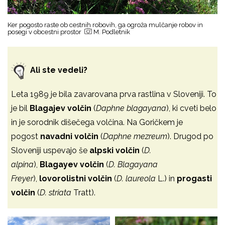
Ker pogosto raste ob cestnih robovih, ga ogroža mulčanje robov in
posegi v obcestni prostor
M. Podletnik
Ali ste vedeli?
Leta 1989 je bila zavarovana prva rastlina v Sloveniji. To
je bil
Blagajev volčin
(
Daphne blagayana
), ki cveti belo
in je sorodnik dišečega volčina. Na Goričkem je
pogost
navadni volčin
(
Daphne mezreum
). Drugod po
Sloveniji uspevajo še
alpski volčin
(
D.
alpina
),
Blagayev volčin
(
D. Blagayana
Freyer
),
lovorolistni volčin
(
D. laureola
L.) in
progasti
volčin
(
D. striata
Tratt).