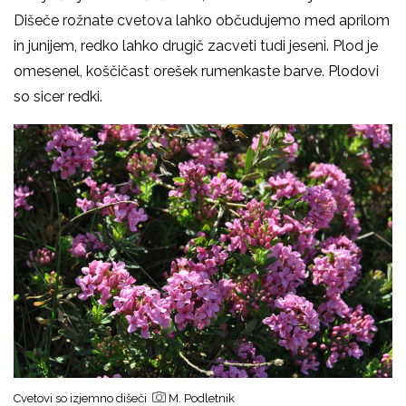
Dišeče rožnate cvetova lahko občudujemo med aprilom
in junijem, redko lahko drugič zacveti tudi jeseni. Plod je
omesenel, koščičast orešek rumenkaste barve. Plodovi
so sicer redki.
Cvetovi so izjemno dišeči
M. Podletnik