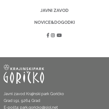
JAVNI ZAVOD
NOVICE&DOGODKI
Javni zavod Krajinski park Goričko
Grad 191, 9264 Grad
E-pošta: park.goricko@siol.net