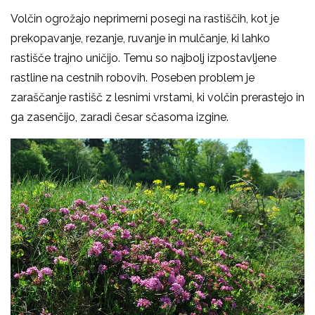
Volčin ogrožajo neprimerni posegi na rastiščih, kot je
prekopavanje, rezanje, ruvanje in mulčanje, ki lahko
rastišče trajno uničijo. Temu so najbolj izpostavljene
rastline na cestnih robovih. Poseben problem je
zaraščanje rastišč z lesnimi vrstami, ki volčin prerastejo in
ga zasenčijo, zaradi česar sčasoma izgine.