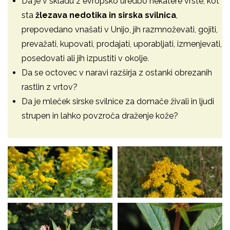
Da je v skladu z evropsko uredbo nekatere vrste, kot
sta
žlezava nedotika in sirska svilnica
,
prepovedano vnašati v Unijo, jih razmnoževati, gojiti,
prevažati, kupovati, prodajati, uporabljati, izmenjevati,
posedovati ali jih izpustiti v okolje.
Da se octovec v naravi razširja z ostanki obrezanih
rastlin z vrtov?
Da je mleček sirske svilnice za domače živali in ljudi
strupen in lahko povzroča draženje kože?