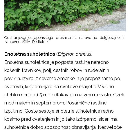
Odstranjevanje japonskega dresnika iz narave je dolgotrajno in
zahtevno
M. Podletnik
Enoletna suholetnica
(
Erigeron annuus)
Enoletna suholetnica je pogosta rastline neredno
košenih travnikov, polj, cestnih robov in ruderalnih
površin. Izvira iz severne Amerike in jo prepoznamo po
cvetovih, ki spominjajo na cvetove marjetic. V višino
steblo meri do 1,5 m, je dlakavo in na vrhu razraslo. Cveti
med majem in septembrom. Posamične rastline
izpulimo. Goste sestoje enoletne suholetnice redno
kosimo pred cvetenjem in jo tako izčrpamo, sicer ima
suholetnica dobro sposobnost obnavljanja. Necvetoče