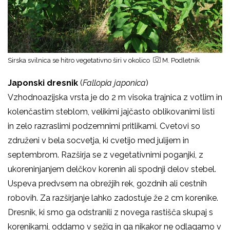
Sirska svilnica se hitro vegetativno širi v okolico
M. Podletnik
Japonski dresnik
(
Fallopia japonica
)
Vzhodnoazijska vrsta je do 2 m visoka trajnica z votlim in
kolenčastim steblom, velikimi jajčasto oblikovanimi listi
in zelo razraslimi podzemnimi pritlikami. Cvetovi so
združeni v bela socvetja, ki cvetijo med julijem in
septembrom. Razširja se z vegetativnimi poganjki, z
ukoreninjanjem delčkov korenin ali spodnji delov stebel.
Uspeva predvsem na obrežjih rek, gozdnih ali cestnih
robovih. Za razširjanje lahko zadostuje že 2 cm korenike.
Dresnik, ki smo ga odstranili z novega rastišča skupaj s
korenikami, oddamo v sežig in ga nikakor ne odlagamo v