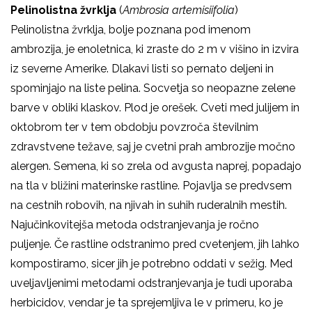
Pelinolistna žvrklja
(
Ambrosia artemisiifolia
)
Pelinolistna žvrklja, bolje poznana pod imenom
ambrozija, je enoletnica, ki zraste do 2 m v višino in izvira
iz severne Amerike. Dlakavi listi so pernato deljeni in
spominjajo na liste pelina. Socvetja so neopazne zelene
barve v obliki klaskov. Plod je orešek. Cveti med julijem in
oktobrom ter v tem obdobju povzroča številnim
zdravstvene težave, saj je cvetni prah ambrozije močno
alergen. Semena, ki so zrela od avgusta naprej, popadajo
na tla v bližini materinske rastline. Pojavlja se predvsem
na cestnih robovih, na njivah in suhih ruderalnih mestih.
Najučinkovitejša metoda odstranjevanja je ročno
puljenje. Če rastline odstranimo pred cvetenjem, jih lahko
kompostiramo, sicer jih je potrebno oddati v sežig. Med
uveljavljenimi metodami odstranjevanja je tudi uporaba
herbicidov, vendar je ta sprejemljiva le v primeru, ko je