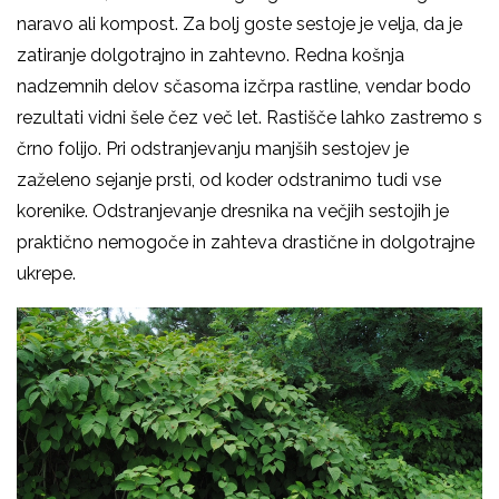
naravo ali kompost. Za bolj goste sestoje je velja, da je
zatiranje dolgotrajno in zahtevno. Redna košnja
nadzemnih delov sčasoma izčrpa rastline, vendar bodo
rezultati vidni šele čez več let. Rastišče lahko zastremo s
črno folijo. Pri odstranjevanju manjših sestojev je
zaželeno sejanje prsti, od koder odstranimo tudi vse
korenike. Odstranjevanje dresnika na večjih sestojih je
praktično nemogoče in zahteva drastične in dolgotrajne
ukrepe.