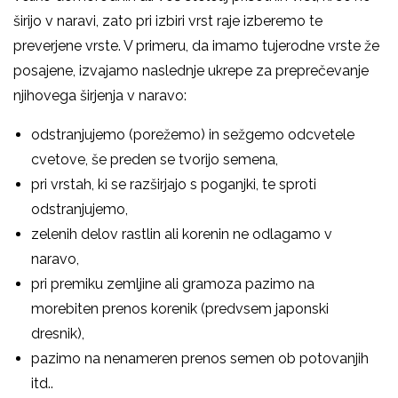
širijo v naravi, zato pri izbiri vrst raje izberemo te
preverjene vrste. V primeru, da imamo tujerodne vrste že
posajene, izvajamo naslednje ukrepe za preprečevanje
njihovega širjenja v naravo:
odstranjujemo (porežemo) in sežgemo odcvetele
cvetove, še preden se tvorijo semena,
pri vrstah, ki se razširjajo s poganjki, te sproti
odstranjujemo,
zelenih delov rastlin ali korenin ne odlagamo v
naravo,
pri premiku zemljine ali gramoza pazimo na
morebiten prenos korenik (predvsem japonski
dresnik),
pazimo na nenameren prenos semen ob potovanjih
itd..