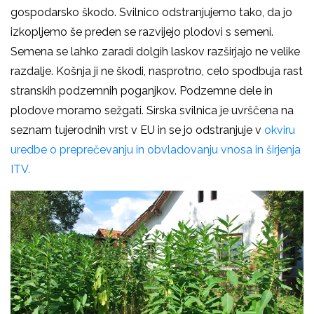
gospodarsko škodo. Svilnico odstranjujemo tako, da jo
izkopljemo še preden se razvijejo plodovi s semeni.
Semena se lahko zaradi dolgih laskov razširjajo ne velike
razdalje. Košnja ji ne škodi, nasprotno, celo spodbuja rast
stranskih podzemnih poganjkov. Podzemne dele in
plodove moramo sežgati. Sirska svilnica je uvrščena na
seznam tujerodnih vrst v EU in se jo odstranjuje v
okviru
uredbe o preprečevanju in obvladovanju vnosa in širjenja
ITV.