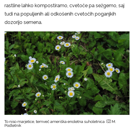
rastline lahko kompostiramo, cvetoče pa sežgemo, saj
tudi na populjenih ali odkošenih cvetočih poganjkih
dozorijo semena.
To niso marjetice, temveč ameriška enoletna suholetnica
M.
Podletnik