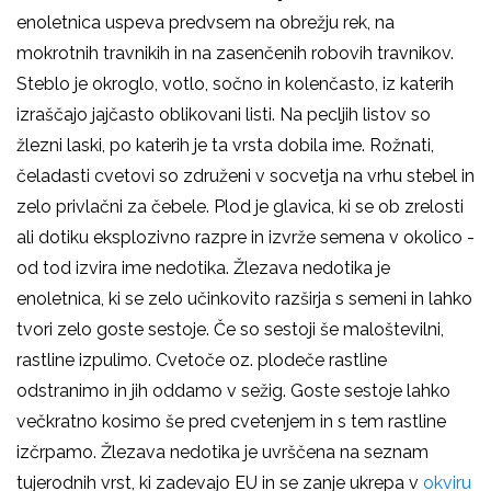
enoletnica uspeva predvsem na obrežju rek, na
mokrotnih travnikih in na zasenčenih robovih travnikov.
Steblo je okroglo, votlo, sočno in kolenčasto, iz katerih
izraščajo jajčasto oblikovani listi. Na pecljih listov so
žlezni laski, po katerih je ta vrsta dobila ime. Rožnati,
čeladasti cvetovi so združeni v socvetja na vrhu stebel in
zelo privlačni za čebele. Plod je glavica, ki se ob zrelosti
ali dotiku eksplozivno razpre in izvrže semena v okolico -
od tod izvira ime nedotika. Žlezava nedotika je
enoletnica, ki se zelo učinkovito razširja s semeni in lahko
tvori zelo goste sestoje. Če so sestoji še maloštevilni,
rastline izpulimo. Cvetoče oz. plodeče rastline
odstranimo in jih oddamo v sežig. Goste sestoje lahko
večkratno kosimo še pred cvetenjem in s tem rastline
izčrpamo. Žlezava nedotika je uvrščena na seznam
tujerodnih vrst, ki zadevajo EU in se zanje ukrepa v
okviru