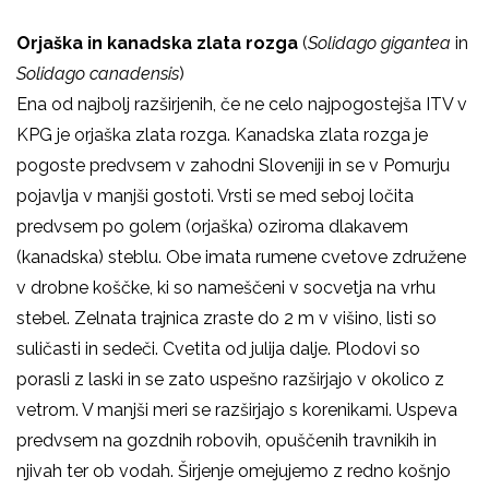
Orjaška in kanadska zlata rozga
(
Solidago gigantea
in
Solidago canadensis
)
Ena od najbolj razširjenih, če ne celo najpogostejša ITV v
KPG je orjaška zlata rozga. Kanadska zlata rozga je
pogoste predvsem v zahodni Sloveniji in se v Pomurju
pojavlja v manjši gostoti. Vrsti se med seboj ločita
predvsem po golem (orjaška) oziroma dlakavem
(kanadska) steblu. Obe imata rumene cvetove združene
v drobne koščke, ki so nameščeni v socvetja na vrhu
stebel. Zelnata trajnica zraste do 2 m v višino, listi so
suličasti in sedeči. Cvetita od julija dalje. Plodovi so
porasli z laski in se zato uspešno razširjajo v okolico z
vetrom. V manjši meri se razširjajo s korenikami. Uspeva
predvsem na gozdnih robovih, opuščenih travnikih in
njivah ter ob vodah. Širjenje omejujemo z redno košnjo