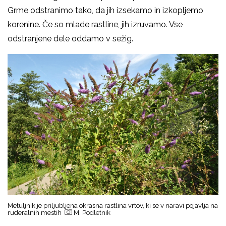
Grme odstranimo tako, da jih izsekamo in izkopljemo
korenine. Če so mlade rastline, jih izruvamo. Vse
odstranjene dele oddamo v sežig.
Metuljnik je priljubljena okrasna rastlina vrtov, ki se v naravi pojavlja na
ruderalnih mestih
M. Podletnik