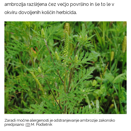
ambrozija razširjena čez večjo površino in še to le v
okviru dovoljenih količin herbicida.
Zaradi močne alergenosti je odstranjevanje ambrozije zakonsko
predpisano
M. Podletnik