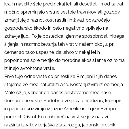
krajih naselile šele pred nekaj leti ali desetletji in od takrat
močno spreminjajo vrstne sestoje travnikov ali gozdov,
zmanjšujejo raznolikost rastlin in živali, povzročajo
gospodarsko škodo in celo negativno vplivajo na
zdravje ljudi. To je posledica izjemne sposobnosti hitrega
širjenja in razmnoževanja teh vrst v našem okolju, pri
čemer so tako uspešne, da lahko v nekaj letih
popolnoma spremenijo domorodne ekosisteme oziroma
izrinejo avtohtone vrste.
Prve tujerodne vrste so prinesli že Rimljani in jih danes
štejemo že med naturalizirane. Kostanj izvira iz območja
Male Azije, vendar ga danes prištevamo med naše
domorodne vrste. Podobno velja za paradižnik, krompir
in papriko, ki izvirajo iz južne Amerike in jih je v Evropo
ponesel Krištof Kolumb. Večina vrst se je v naravi
razširila iz vrtov (orjaška zlata rozga, japonski dresnik,