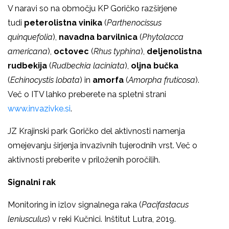
V naravi so na območju KP Goričko razširjene
tudi
peterolistna vinika
(
Parthenocissus
quinquefolia
),
navadna barvilnica
(
Phytolacca
americana
),
octovec
(
Rhus typhina
),
deljenolistna
rudbekija
(
Rudbeckia laciniata
),
oljna bučka
(
Echinocystis lobata
) in
amorfa
(
Amorpha fruticosa
).
Več o ITV lahko preberete na spletni strani
www.invazivke.si
.
JZ Krajinski park Goričko del aktivnosti namenja
omejevanju širjenja invazivnih tujerodnih vrst. Več o
aktivnosti preberite v priloženih poročilih.
Signalni rak
Monitoring in izlov signalnega raka (
Pacifastacus
leniusculus
) v reki Kučnici. Inštitut Lutra, 2019.