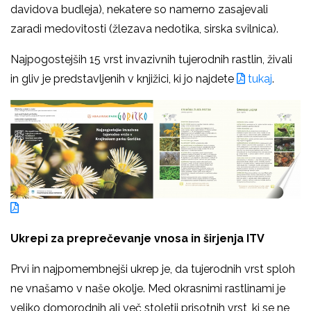
davidova budleja), nekatere so namerno zasajevali
zaradi medovitosti (žlezava nedotika, sirska svilnica).
Najpogostejših 15 vrst invazivnih tujerodnih rastlin, živali
in gliv je predstavljenih v knjižici, ki jo najdete
tukaj
.
Ukrepi za preprečevanje vnosa in širjenja ITV
Prvi in najpomembnejši ukrep je, da tujerodnih vrst sploh
ne vnašamo v naše okolje. Med okrasnimi rastlinami je
veliko domorodnih ali več stoletij prisotnih vrst, ki se ne