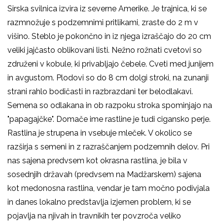
Sirska svilnica izvira iz severne Amerike. Je trajnica, ki se
razmnožuje s podzemnimi pritlikami, zraste do 2 m v
višino. Steblo je pokončno in iz njega izraščajo do 20 cm
veliki jajčasto oblikovani listi. Nežno rožnati cvetovi so
združeni v kobule, ki privabljajo čebele. Cveti med junijem
in avgustom. Plodovi so do 8 cm dolgi stroki, na zunanji
strani rahlo bodičasti in razbrazdani ter belodlakavi.
Semena so odlakana in ob razpoku stroka spominjajo na
"papagajčke". Domače ime rastline je tudi cigansko perje.
Rastlina je strupena in vsebuje mleček. V okolico se
razširja s semeni in z razraščanjem podzemnih delov. Pri
nas sajena predvsem kot okrasna rastlina, je bila v
sosednjih državah (predvsem na Madžarskem) sajena
kot medonosna rastlina, vendar je tam močno podivjala
in danes lokalno predstavlja izjemen problem, ki se
pojavlja na njivah in travnikih ter povzroča veliko