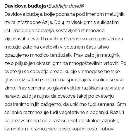
Davidova budleja
(
Buddleja davidii)
Davidova budleja, bolje poznana pod imenom metuljnik,
izvira iz Vzhodne Azije. Do 4 m visok grm s suličastimi
listi ima dolga socvetja, sestavljena iz množice
vijoličastih cevastih cvetov. Cvetovi so zelo privlačni za
metulje, zato na cvetovih v poletnem času lahko
opazujemo množico teh žuželk. Prav zato je metuljnik
zelo priljubljen okrasni grm na mnogoštevilnih vrtovih. Po
cvetenju se socvetja preoblikujejo v mnogosemenske
glavice, iz katerih se semena sproščajo v okolico še vso
zimo. Prav semena so glavni vektor razširjanja te vrste v
naravo, zato je nujno, da cvetove takoj po cvetenju
odstranimo in jih zažgemo, da uničimo tudi semena. Grm
se lahko razmnožuje tudi vegetativno s poganjki. Razširi
se predvsem na topla rastišča kot do skalne razpoke,
kamnolomi, gramoznice, peskokopi in cestni robovi.