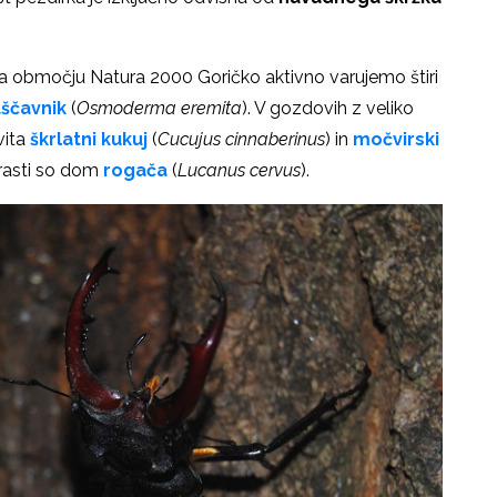
Na območju Natura 2000 Goričko aktivno varujemo štiri
ščavnik
(
Osmoderma eremita
). V gozdovih z veliko
ita
škrlatni kukuj
(
Cucujus cinnaberinus
) in
močvirski
hrasti so dom
rogača
(
Lucanus cervus
).