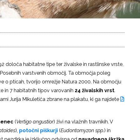
992 določa habitatne tipe ter živalske in rastlinske vrste,
em Posebnih varstvenih območij. Ta območja poleg
ve o pticah, tvorijo omrežje Natura 2000. Na območju
te in 7 habitatnih tipov varovanih
24 živalskih vrst
.
mi Jurija Mikuletiča zbrane na plakatu, ki ga najdete
etenec
(
Vertigo angustior
) živi na vlažnih travnikih. V
atoides
),
potočni piškurji
(
Eudontomyzon spp
.
)
in
ost pezdirka je izključno odvisna od
navadnega škržka