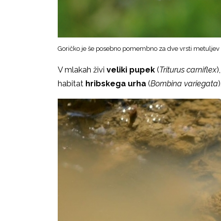
Goričko je še posebno pomembno za dve vrsti metuljev 
V mlakah živi
veliki pupek
(
Triturus carniflex
)
habitat
hribskega urha
(
Bombina variegata
)