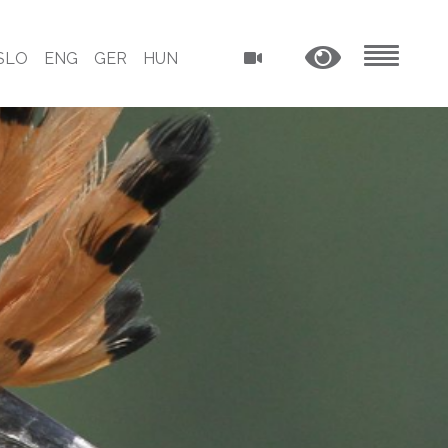
SLO
ENG
GER
HUN
MENU