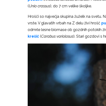
(
Unio crassus
), do 7 cm velike školjke.
Hrošči so največja skupina žuželk na svetu. 
vrste. V glavatih vrbah na Z delu živi hrošč
pu
odmrle lesne biomase ob gozdnih potokih živ
krešič
(
Carabus variolosus
). Stari gozdovi s 