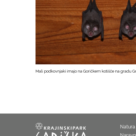
Mali podkovnjaki imajo na Goričkem kotišče na gradu G
Natura
Naravni