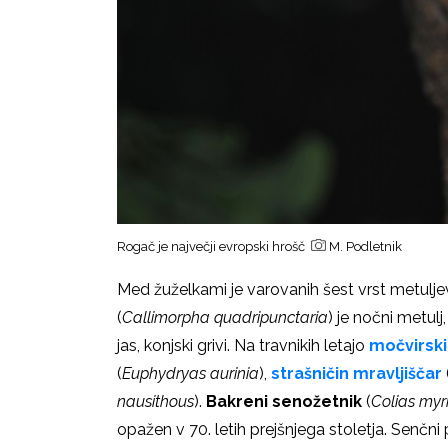
Rogač je največji evropski hrošč
M. Podletnik
Med žuželkami je varovanih šest vrst metuljev
(
Callimorpha quadripunctaria
) je nočni metulj
jas, konjski grivi. Na travnikih letajo
močvirski
(
Euphydryas aurinia
),
strašničin mravljiščar
nausithous
).
Bakreni senožetnik
(
Colias my
opažen v 70. letih prejšnjega stoletja. Senčni