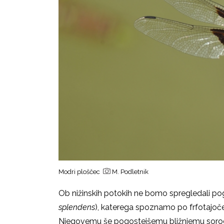
Modri ploščec
M. Podletnik
Ob nižinskih potokih ne bomo spregledali p
splendens
), katerega spoznamo po frfotajoče
Njegovemu še pogostejšemu bližnjemu soro