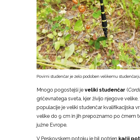
Povirni studenčar je zelo podoben velikemu studenčar
Mnogo pogostejši je
veliki studenčar
(
Cord
gričevnatega sveta, kjer živijo njegove velike
populacije je veliki studenčar kvalifikacijska
velike do 9 cm in jih prepoznamo po črnem te
južne Evrope.
V Peskovskem potoku je bil potrjen
kačji po