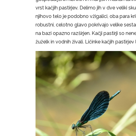
vrst kačjih pastirjev.
Delimo jih v dve veliki sku
njihovo telo je podobno vžigalici, oba para kri
robustni, celotno glavo pokrivajo velike sestav
na bazi opazno razširjen.
Kačji pastirji so nen
žuželk in vodnih živali. Ličinke kačjih pastirje