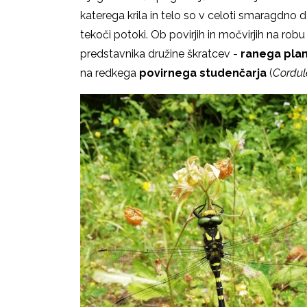
katerega krila in telo so v celoti smaragdno 
tekoči potoki. Ob povirjih in močvirjih na rob
predstavnika družine škratcev -
ranega pl
na redkega
povirnega studenčarja
(
Cordul