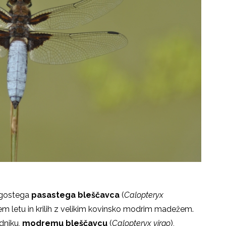
ogostega
pasastega bleščavca
(
Calopteryx
m letu in krilih z velikim kovinsko modrim madežem.
dniku,
modremu bleščavcu
(
Calopteryx virgo
),