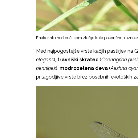
Enakokrili med počitkom zložijo krila
pokončno
, raznokr
Med najpogostejše vrste kačjih pastirjev na 
elegans
),
travniški škratec
(
Coenagrion puel
pennipes
),
modrozelena deva
(
Aeshna cya
prilagodljive vrste brez posebnih ekoloških z