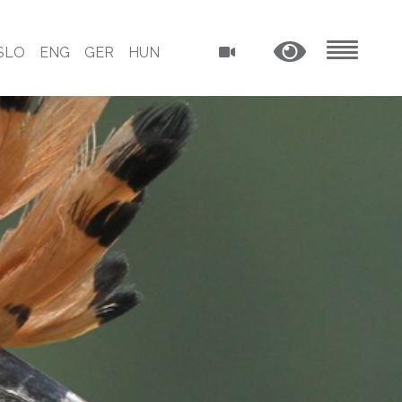
SLO
ENG
GER
HUN
MENU