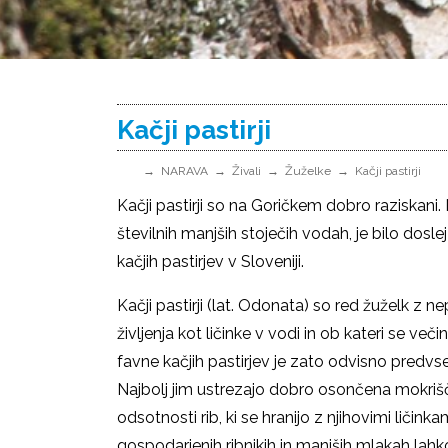
Kačji pastirji
NARAVA
Živali
Žuželke
Kačji pastirji
Kačji pastirji so na Goričkem dobro raziskani. 
številnih manjših stoječih vodah, je bilo dosle
kačjih pastirjev v Sloveniji.
Kačji pastirji (lat. Odonata) so red žuželk z 
življenja kot ličinke v vodi in ob kateri se ve
favne kačjih pastirjev je zato odvisno predvs
Najbolj jim ustrezajo dobro osončena mokrišč
odsotnosti rib, ki se hranijo z njihovimi ličin
gospodarjenih ribnikih in manjših mlakah l