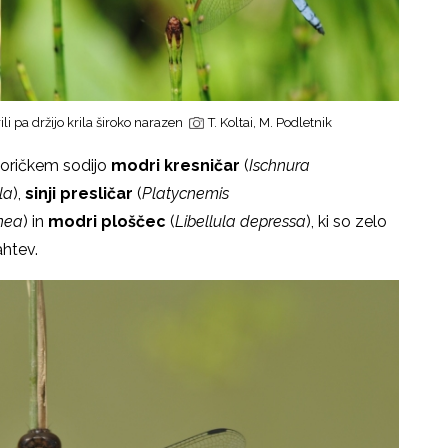
ili pa držijo krila široko narazen
T. Koltai, M. Podletnik
Goričkem sodijo
modri kresničar
(
Ischnura
la
),
sinji presličar
(
Platycnemis
nea
) in
modri ploščec
(
Libellula depressa
), ki so zelo
ahtev.