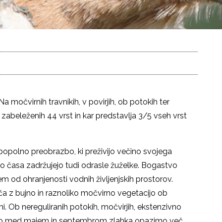
Na močvirnih travnikih, v povirjih, ob potokih ter
j zabeleženih 44 vrst in kar predstavlja 3/5 vseh vrst
nepopolno preobrazbo, ki preživijo večino svojega
čino časa zadržujejo tudi odrasle žuželke. Bogastvo
em od ohranjenosti vodnih življenjskih prostorov.
a z bujno in raznoliko močvirno vegetacijo ob
kami. Ob nereguliranih potokih, močvirjih, ekstenzivno
ahko med majem in septembrom zlahka opazimo več