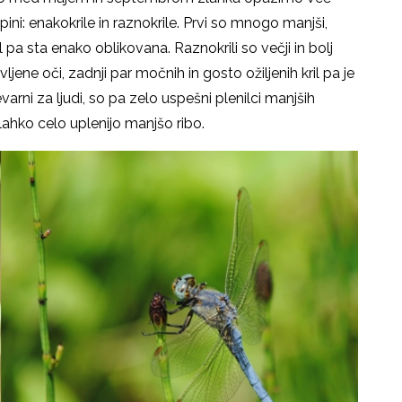
pini: enakokrile in raznokrile. Prvi so mnogo manjši,
l pa sta enako oblikovana. Raznokrili so večji in bolj
ljene oči, zadnji par močnih in gosto ožiljenih kril pa je
evarni za ljudi, so pa zelo uspešni plenilci manjših
v lahko celo uplenijo manjšo ribo.