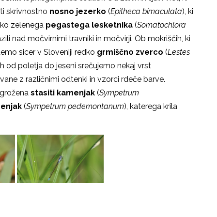
iti skrivnostno
nosno jezerko
(
Epitheca bimaculata
), ki
insko zelenega
pegastega lesketnika
(
Somatochlora
ili nad močvirnimi travniki in močvirji. Ob mokriščih, ki
emo sicer v Sloveniji redko
grmiščno zverco
(
Lestes
jih od poletja do jeseni srečujemo nekaj vrst
ane z različnimi odtenki in vzorci rdeče barve.
 ogrožena
stasiti kamenjak
(
Sympetrum
menjak
(
Sympetrum pedemontanum
), katerega krila