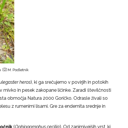
ju
M. Podletnik
ulegaster heros
), ki ga srečujemo v povirjih in potokih
, v mivko in pesek zakopane ličinke. Zaradi številčnosti
 vrsta območja Natura 2000 Goričko. Odrasle živali so
lesu z rumenimi lisami. Gre za endemita srednje in
točnik
(
Ophiogomphus cecilia
). Od zanimivejših vrst, ki