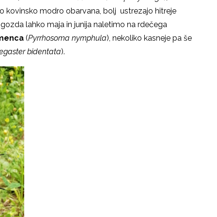
do kovinsko modro obarvana, bolj ustrezajo hitreje
u gozda lahko maja in junija naletimo na rdečega
amenca
(
Pyrrhosoma nymphula
), nekoliko kasneje pa še
egaster bidentata
).