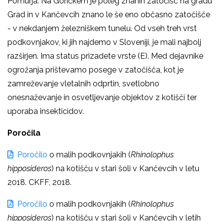
Pomurja. Na Goričkem je poleg znanih zatočišč na gradu
Grad in v Kančevcih znano le še eno občasno zatočišče
- v nekdanjem železniškem tunelu. Od vseh treh vrst
podkovnjakov, ki jih najdemo v Sloveniji, je mali najbolj
razširjen. Ima status prizadete vrste (E). Med dejavnike
ogrožanja prištevamo posege v zatočišča, kot je
zamreževanje vletalnih odprtin, svetlobno
onesnaževanje in osvetljevanje objektov z kotišči ter
uporaba insekticidov.
Poročila
Poročilo
o
malih podkovnjakih
(
Rhinolophus
hipposideros
) na kotišču v stari šoli v Kančevcih v letu
2018. CKFF, 2018.
Poročilo
o
malih podkovnjakih
(
Rhinolophus
hipposideros
) na kotišču v stari šoli v Kančevcih v letih