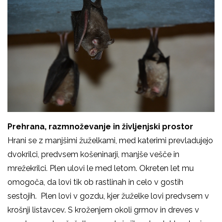
Prehrana, razmnoževanje in življenjski prostor
Hrani se z manjšimi žuželkami, med katerimi prevladujejo
dvokrilci, predvsem košeninarji, manjše vešče in
mrežekrilci. Plen ulovi le med letom. Okreten let mu
omogoča, da lovi tik ob rastlinah in celo v gostih
sestojih. Plen lovi v gozdu, kjer žuželke lovi predvsem v
krošnji listavcev. S kroženjem okoli grmov in dreves v