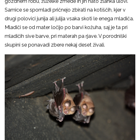
gozdnem robu, žuželke zmede in jih nato zlahka ulovi.
Samice se spomladi pričnejo zbirati na kotiščih, kjer v
drugi polovici junija ali julija vsaka skoti le enega mladiča.
Mladiči se od mater ločijo po barvi kožuha, saj je ta pri
mladičih sive barve, pri materah pa rjave. V porodniški
skupini se ponavadi zbere nekaj deset živali.