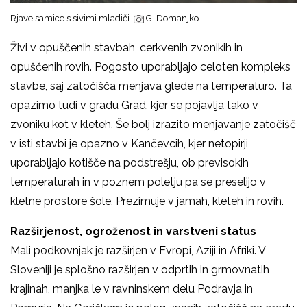
Rjave samice s sivimi mladiči
G. Domanjko
Živi v opuščenih stavbah, cerkvenih zvonikih in
opuščenih rovih. Pogosto uporabljajo celoten kompleks
stavbe, saj zatočišča menjava glede na temperaturo. Ta
opazimo tudi v gradu Grad, kjer se pojavlja tako v
zvoniku kot v kleteh. Še bolj izrazito menjavanje zatočišč
v isti stavbi je opazno v Kančevcih, kjer netopirji
uporabljajo kotišče na podstrešju, ob previsokih
temperaturah in v poznem poletju pa se preselijo v
kletne prostore šole. Prezimuje v jamah, kleteh in rovih.
Razširjenost, ogroženost in varstveni status
Mali podkovnjak je razširjen v Evropi, Aziji in Afriki. V
Sloveniji je splošno razširjen v odprtih in grmovnatih
krajinah, manjka le v ravninskem delu Podravja in