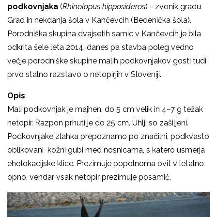
podkovnjaka
(
Rhinolopus hipposideros
) - zvonik gradu
Grad in nekdanja šola v Kančevcih (Bedenička šola).
Porodniška skupina dvajsetih samic v Kančevcih je bila
odkrita šele leta 2014, danes pa stavba poleg vedno
večje porodniške skupine malih podkovnjakov gosti tudi
prvo stalno razstavo o netopirjih v Sloveniji.
Opis
Mali podkovnjak je majhen, do 5 cm velik in 4
–
7 g težak
netopir. Razpon prhuti je do 25 cm. Uhlji so zašiljeni.
Podkovnjake zlahka prepoznamo po značilni, podkvasto
oblikovani kožni gubi med nosnicama, s katero usmerja
eholokacijske klice. Prezimuje popolnoma ovit v letalno
opno, vendar vsak netopir prezimuje posamič.