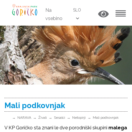
Na
SLO
vsebino
MENU
Mali podkovnjak
NARAVA
Živali
Sesalci
Netopirji
Mali podkovnjak
V KP Goričko sta znani le dve porodniški skupini
malega