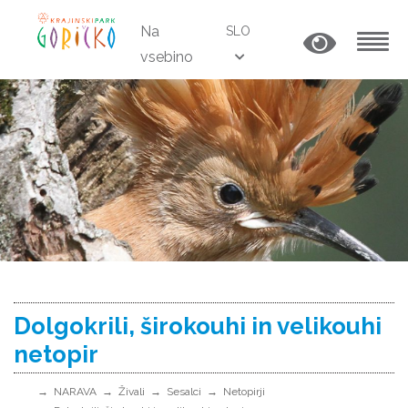
Na
SLO
vsebino
MENU
Dolgokrili, širokouhi in velikouhi
netopir
NARAVA
Živali
Sesalci
Netopirji