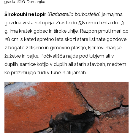
gradu
G. Domanjko
Širokouhi netopir
(
Barbastella barbastella
) je majhna
gozdna vrsta netopirja. Zraste do 5,8 cm in tehta do 13
g. Ima kratek gobec in široke uhlje. Razpon prhuti meri do
28 cm, s kateri spretno leta skozi stare listnate gozdove
z bogato zeliščno in grmovno plastjo, kjer lovi manjše
žuželke in pajke. Počivališča najde pod lubjem ali v
duplih, samice kotijo v duplih ali starih stavbah, medtem
ko prezimujejo tudi v tunelih ali jamah.