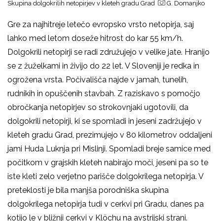
Skupina dolgokrilih netopirjev v kleteh gradu Grad
G. Domanjko
Gre za najhitreje letečo evropsko vrsto netopirja, saj
lahko med letom doseže hitrost do kar 55 km/h.
Dolgokrili netopirji se radi združujejo v velike jate. Hranijo
se z žuželkami in živijo do 22 let. V Sloveniji je redka in
ogrožena vrsta. Počivališča najde v jamah, tunelih,
rudnikih in opuščenih stavbah. Z raziskavo s pomočjo
obročkanja netopirjev so strokovnjaki ugotovili, da
dolgokrili netopirji, ki se spomladi in jeseni zadržujejo v
kleteh gradu Grad, prezimujejo v 80 kilometrov oddaljeni
jami Huda Luknja pri Mislinji. Spomladi breje samice med
počitkom v grajskih kleteh nabirajo moči, jeseni pa so te
iste kleti zelo verjetno parišče dolgokrilega netopirja. V
preteklosti je bila manjša porodniška skupina
dolgokrilega netopirja tudi v cerkvi pri Gradu, danes pa
kotijo le v bližnji cerkvi v Klöchu na avstrijski strani.