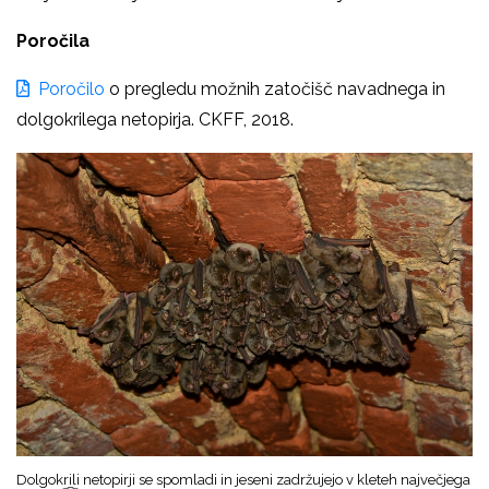
Poročila
Poročilo
o pregledu možnih zatočišč
navadnega in
dolgokrilega netopirja
. CKFF, 2018.
Dolgokrili netopirji se spomladi in jeseni zadržujejo v kleteh največjega