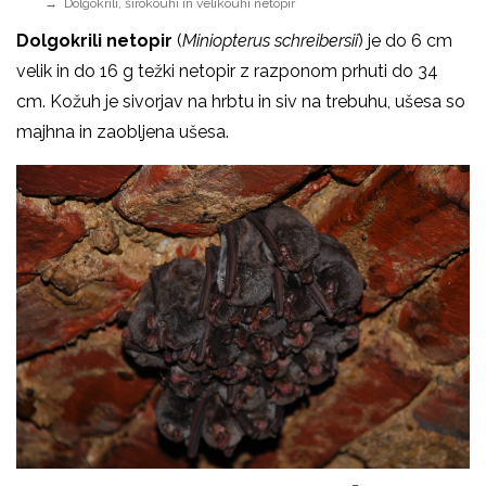
Dolgokrili, širokouhi in velikouhi netopir
Dolgokrili netopir
(
Miniopterus schreibersii
) je do 6 cm
velik in do 16 g težki netopir z razponom prhuti do 34
cm. Kožuh je sivorjav na hrbtu in siv na trebuhu, ušesa so
majhna in zaobljena ušesa.