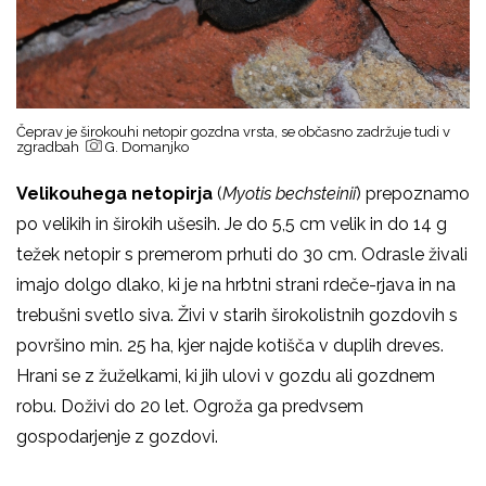
Čeprav je širokouhi netopir gozdna vrsta, se občasno zadržuje tudi v
zgradbah
G. Domanjko
Velikouhega netopirja
(
Myotis bechsteinii
)
prepoznamo
po velikih in širokih ušesih. Je do 5,5 cm velik in do 14 g
težek netopir s premerom prhuti do 30 cm. Odrasle živali
imajo dolgo dlako, ki je na hrbtni strani rdeče-rjava in na
trebušni svetlo siva. Živi v starih širokolistnih gozdovih s
površino min. 25 ha, kjer najde kotišča v duplih dreves.
Hrani se z žuželkami, ki jih ulovi v gozdu ali gozdnem
robu. Doživi do 20 let. Ogroža ga predvsem
gospodarjenje z gozdovi.