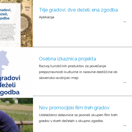
Trije gradovi, dve deželi, ena zgodba
Aplikacija
Osebna izkaznica projekta
Razvoj turističnih produktov za povečanje
prepoznavnosti kulturne in naravne dediščine ob
slovensko-avstrijski meji.
Nov promocijski film treh gradov
Udeleženci delavnice so posneli skupen film treh
gradov v dveh deželah s skupno zgodbo.