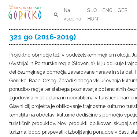
Na
SLO
ENG
GER
vsebino
HUN
321 go (2016-2019)
Projektno območje leži v podeželskem mejnem okolju J
(Avstrija) in Pomurske regije (Slovenija), ki ju odlikuje trajn
del čezmejnega območja zavarovane narave in sta del T
Goričko-Raab-Őrség. Zaradi slabega vključevanja kulturne
ponudbo regije ter slabega poznavanja potencialnih čezm
zgodovina ni obdelana in uporabljena v turistične namen
Glavni cilj projekta je oblikovanje trajnostne kulturno turis
temeljila na obdelavi kulturne dediščine s pomočjo vpelj
turističnih produktov. Novi produkti, oblikovani skupaj s 
turizma, bodo prispevali k izboljšanju ponudbe v času sl