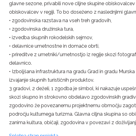
glavne sezone, privabili nove ciljne skupine obiskovalcev 
obiskovalcev v regiji. To bo doseženo z naslednjimi glavni
• zgodovinska razstava na vseh treh gradovih,
• zgodovinska družinska tura,
• izvedba skupnih rokodelskih sejmov,
• delavnice umetnostne in domače obrti,
• prireditve z umetniki/umetnostjo iz regije skozi fotograf
delavnico.
• Izboljšana infrastruktura na gradu Grad in gradu Mursk
izvajanje skupnih turističnih produktov.
3 gradovi, 2 deželi, 1 zgodba je simbol, ki nakazuje uspe
skozi skupno in strokovno obdelavo zgodovinskih gradi
zgodovino že povezanemu projektnemu območju zagoto
področju kulturnega turizma. Glavna ciljna skupina so obi
zanima kultura, običaji, zgodovina v povezavi z doživlja
Spletna stran projekta.