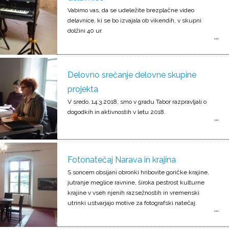
Vabimo vas, da se udeležite brezplačne video
delavnice, ki se bo izvajala ob vikendih, v skupni
dolžini 40 ur.
Delovno srečanje delovne skupine
projekta
V sredo, 14.3.2018, smo v gradu Tabor razpravljali o
dogodkih in aktivnostih v letu 2018.
Fotonatečaj Narava in krajina
S soncem obsijani obronki hribovite goričke krajine,
jutranje meglice ravnine, široka pestrost kulturne
krajine v vseh njenih razsežnostih in vremenski
utrinki ustvarjajo motive za fotografski natečaj.