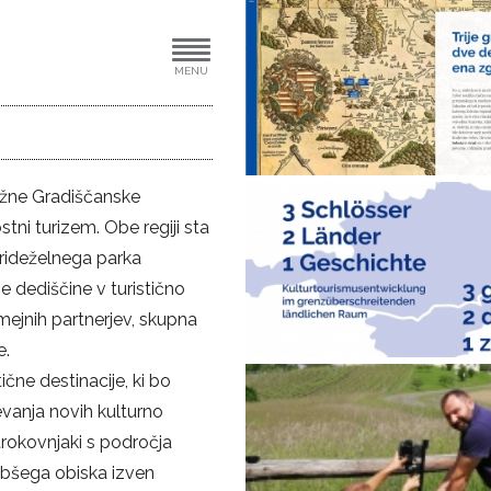
MENU
užne Gradiščanske
ostni turizem. Obe regiji sta
rideželnega parka
 dediščine v turistično
ejnih partnerjev, skupna
e.
tične destinacije, ki bo
evanja novih kulturno
strokovnjaki s področja
abšega obiska izven