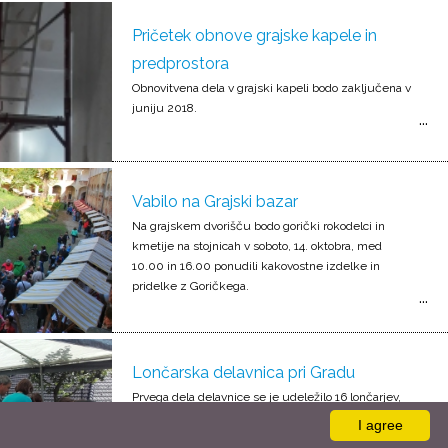
Pričetek obnove grajske kapele in
predprostora
Obnovitvena dela v grajski kapeli bodo zaključena v
juniju 2018.
Vabilo na Grajski bazar
Na grajskem dvorišču bodo gorički rokodelci in
kmetije na stojnicah v soboto, 14. oktobra, med
10.00 in 16.00 ponudili kakovostne izdelke in
pridelke z Goričkega.
Lončarska delavnica pri Gradu
Prvega dela delavnice se je udeležilo 16 lončarjev,
ki so izpopolnjevali tehniko oblikovanja gline na
I agree
vretenu.