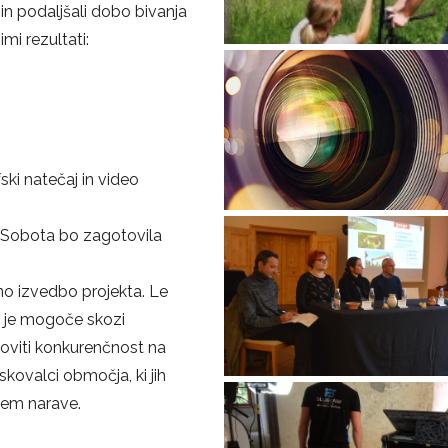
in podaljšali dobo bivanja
mi rezultati:
ski natečaj in video
a Sobota bo zagotovila
šno izvedbo projekta. Le
v je mogoče skozi
viti konkurenčnost na
skovalci območja, ki jih
njem narave.