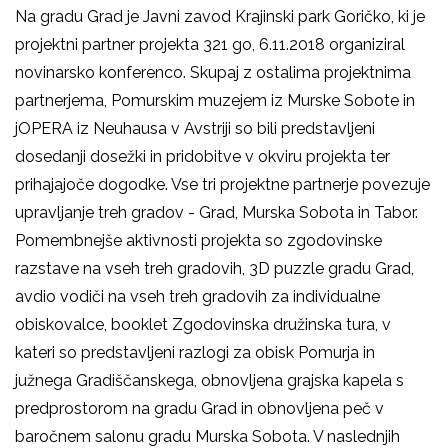
Na gradu Grad je Javni zavod Krajinski park Goričko, ki je
projektni partner projekta 321 go, 6.11.2018 organiziral
novinarsko konferenco. Skupaj z ostalima projektnima
partnerjema, Pomurskim muzejem iz Murske Sobote in
jOPERA iz Neuhausa v Avstriji so bili predstavljeni
dosedanji dosežki in pridobitve v okviru projekta ter
prihajajoče dogodke. Vse tri projektne partnerje povezuje
upravljanje treh gradov - Grad, Murska Sobota in Tabor.
Pomembnejše aktivnosti projekta so zgodovinske
razstave na vseh treh gradovih, 3D puzzle gradu Grad,
avdio vodiči na vseh treh gradovih za individualne
obiskovalce, booklet Zgodovinska družinska tura, v
kateri so predstavljeni razlogi za obisk Pomurja in
južnega Gradiščanskega, obnovljena grajska kapela s
predprostorom na gradu Grad in obnovljena peč v
baročnem salonu gradu Murska Sobota. V naslednjih