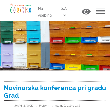
Na
SLO
vsebino
MENU
Novinarska konferenca pri gradu
Grad
JAVNI ZAVOD
Projekti
321 go (2016-2019)