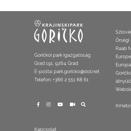
Szlovén
Őrségi
Raab N
Goričkoi park igazgatóság
Europe
Grad 191, 9264 Grad
Europa
E-pošta: park.goricko@siol.net
Goričk
Telefon: +386 2 551 88 61
átnyúl
Webold
Kmetova
Kapcsolat