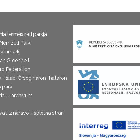
ia természeti parkjai
 Nemzeti Park
atúrpark
an Greenbelt
rc Federation
o-Raab-Őrség három határon
ó park
al – archívum
ti z naravo - spletna stran