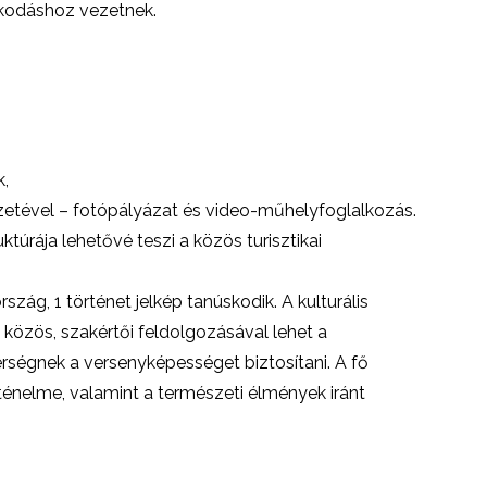
zkodáshoz vezetnek.
k,
etével – fotópályázat és video-műhelyfoglalkozás.
ktúrája lehetővé teszi a közös turisztikai
rszág, 1 történet jelkép tanúskodik. A kulturális
 közös, szakértői feldolgozásával lehet a
rségnek a versenyképességet biztosítani. A fő
rténelme, valamint a természeti élmények iránt