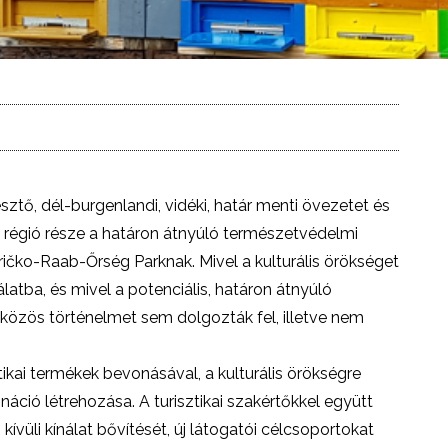
esztő, dél-burgenlandi, vidéki, határ menti övezetet és
t régió része a határon átnyúló természetvédelmi
ričko-Raab-Őrség Parknak. Mivel a kulturális örökséget
latba, és mivel a potenciális, határon átnyúló
 közös történelmet sem dolgozták fel, illetve nem
sztikai termékek bevonásával, a kulturális örökségre
tináció létrehozása. A turisztikai szakértőkkel együtt
ívüli kínálat bővítését, új látogatói célcsoportokat