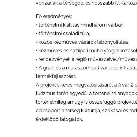
vonzanak a térségbe, és hosszabb itt-tartó
Fő eredmények:
• történelmi kiállítás mindhárom várban,
• történelmi családi túra,
• közös kézműves vásárok lebonyolítása,
• kézműves és háziipari műhelyfoglalkozáso
• rendezvények a régió művészeivel/művész
• A gradi és a muraszombati vár jobb infrastru
termékfejlesztést.
A projekt sikeres megvalósításáról a 3 vár, 2 o
turizmus terén egyedül a történelmi anyagok
történelmileg amúgy is összefüggő projektté
célcsoport a térség kultúrája, szokásai és tö
érdeklődő látogatók.