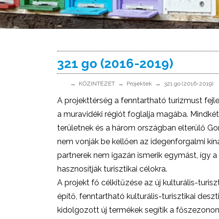
321 go (2016-2019)
KÖZINTÉZET
Projektek
321 go (2016-2019)
A projekttérség a fenntartható turizmust fejl
a muravidéki régiót foglalja magába. Mindké
területnek és a három országban elterülő Go
nem vonják be kellően az idegenforgalmi kíná
partnerek nem igazán ismerik egymást, így a
hasznosítják turisztikai célokra.
A projekt fő célkitűzése az új kulturális-turi
építő, fenntartható kulturális-turisztikai desz
kidolgozott új termékek segítik a főszezonon k