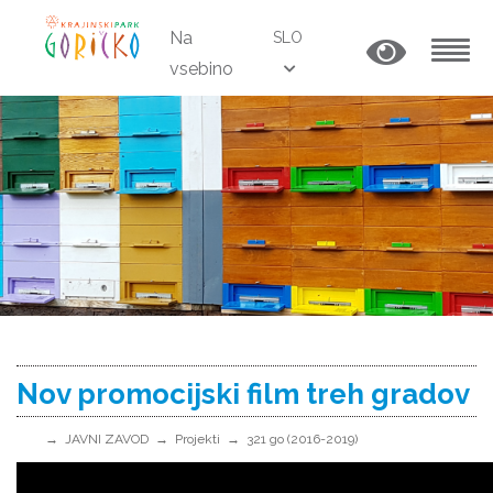
Na
SLO
vsebino
MENU
Nov promocijski film treh gradov
JAVNI ZAVOD
Projekti
321 go (2016-2019)