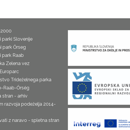
 2000
 parki Slovenije
i park Őrseg
i park Raab
ka Zelena vez
Europarc
rstvo Trideželnega parka
o-Raab-Őrség
 stran - arhiv
m razvoja podeželja 2014-
ti z naravo - spletna stran