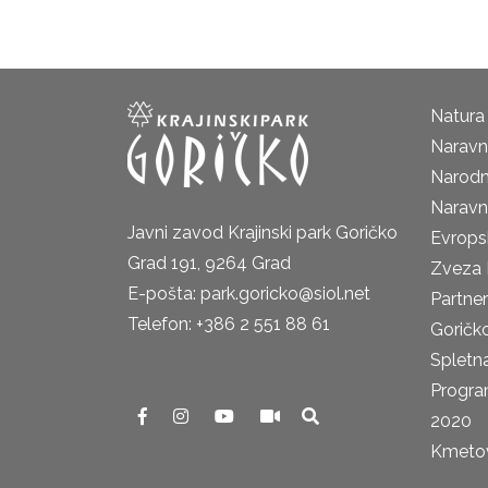
Natura
Naravni
Narodn
Naravn
Javni zavod Krajinski park Goričko
Evrops
Grad 191, 9264 Grad
Zveza 
E-pošta: park.goricko@siol.net
Partne
Telefon: +386 2 551 88 61
Goričk
Spletna
Progra
2020
Kmetova