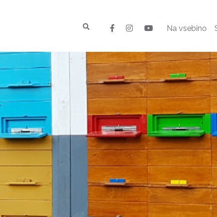
Na vsebino