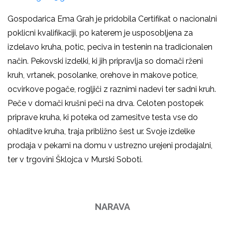
Gospodarica Ema Grah je pridobila Certifikat o nacionalni
poklicni kvalifikaciji, po katerem je usposobljena za
izdelavo kruha, potic, peciva in testenin na tradicionalen
način. Pekovski izdelki, ki jih pripravlja so domači rženi
kruh, vrtanek, posolanke, orehove in makove potice,
ocvirkove pogače, rogljiči z raznimi nadevi ter sadni kruh.
Peče v domači krušni peči na drva. Celoten postopek
priprave kruha, ki poteka od zamesitve testa vse do
ohladitve kruha, traja približno šest ur. Svoje izdelke
prodaja v pekarni na domu v ustrezno urejeni prodajalni,
ter v trgovini Šklojca v Murski Soboti.
NARAVA