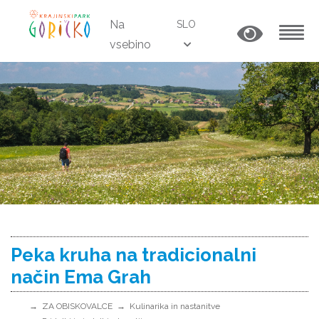
Na
SLO
vsebino
MENU
Peka kruha na tradicionalni
način Ema Grah
ZA OBISKOVALCE
Kulinarika in nastanitve