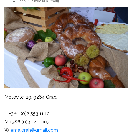
Pridelki in izdelki s kmetij
Motovilci 29, 9264 Grad
T +386 (0)2 553 11 10
M +386 (0)31 211 003
W
ema.grah@gmail.com