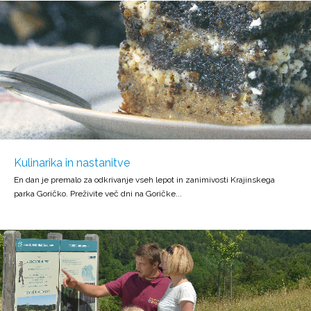
Kulinarika in nastanitve
En dan je premalo za odkrivanje vseh lepot in zanimivosti Krajinskega
parka Goričko. Preživite več dni na Goričke...