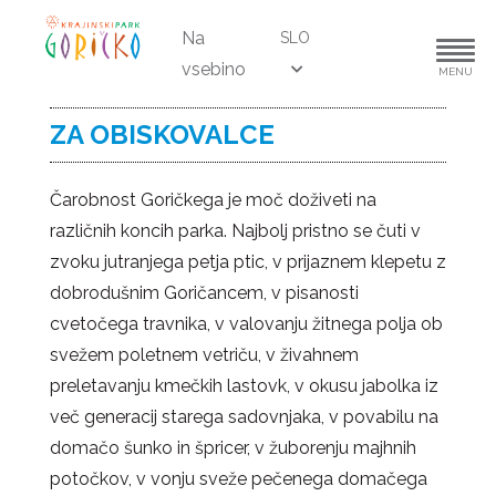
Na
SLO
vsebino
MENU
ZA OBISKOVALCE
Čarobnost Goričkega je moč doživeti na
različnih koncih parka. Najbolj pristno se čuti v
zvoku jutranjega petja ptic, v prijaznem klepetu z
dobrodušnim Goričancem, v pisanosti
cvetočega travnika, v valovanju žitnega polja ob
svežem poletnem vetriču, v živahnem
preletavanju kmečkih lastovk, v okusu jabolka iz
več generacij starega sadovnjaka, v povabilu na
domačo šunko in špricer, v žuborenju majhnih
potočkov, v vonju sveže pečenega domačega