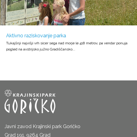
Aktivno raziskovanje parka
Tukajšnji najvišji vrh sicer sega nad morje le 418 metrov, pa vendar ponuja
pogled na avstrijsko južno Gradiščansko...
Javni zavod Krajinski park Goričko
Grad 191, 9264 Grad