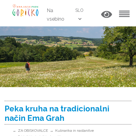
Na
SLO
vsebino
MENU
Peka kruha na tradicionalni
način Ema Grah
ZA OBISKOVALCE
Kulinarika in nastanitve