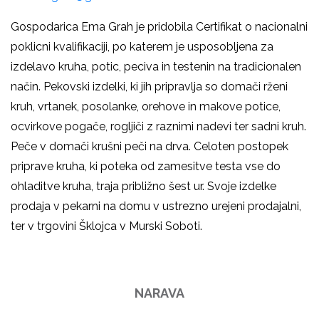
Gospodarica Ema Grah je pridobila Certifikat o nacionalni
poklicni kvalifikaciji, po katerem je usposobljena za
izdelavo kruha, potic, peciva in testenin na tradicionalen
način. Pekovski izdelki, ki jih pripravlja so domači rženi
kruh, vrtanek, posolanke, orehove in makove potice,
ocvirkove pogače, rogljiči z raznimi nadevi ter sadni kruh.
Peče v domači krušni peči na drva. Celoten postopek
priprave kruha, ki poteka od zamesitve testa vse do
ohladitve kruha, traja približno šest ur. Svoje izdelke
prodaja v pekarni na domu v ustrezno urejeni prodajalni,
ter v trgovini Šklojca v Murski Soboti.
NARAVA