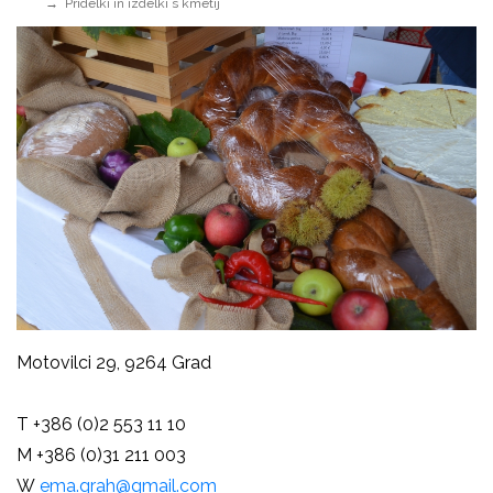
Pridelki in izdelki s kmetij
Motovilci 29, 9264 Grad
T +386 (0)2 553 11 10
M +386 (0)31 211 003
W
ema.grah@gmail.com