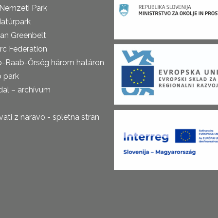
 Nemzeti Park
atúrpark
an Greenbelt
rc Federation
o-Raab-Őrség három határon
ó park
al – archívum
ti z naravo - spletna stran