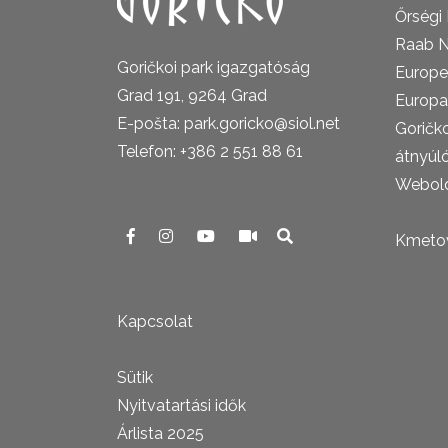
Őrségi
Raab N
Goričkoi park igazgatóság
Europe
Grad 191, 9264 Grad
Europa
E-pošta: park.goricko@siol.net
Goričk
Telefon: +386 2 551 88 61
átnyúl
Webold
Kmetova
Kapcsolat
Sütik
Nyitvatartási idők
Árlista 2025