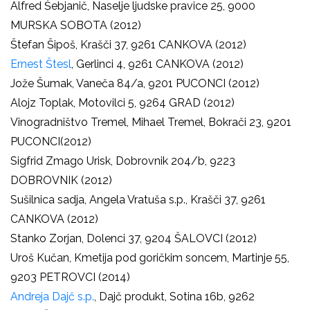
Alfred Šebjanič, Naselje ljudske pravice 25, 9000
MURSKA SOBOTA (2012)
Štefan Šipoš, Krašči 37, 9261 CANKOVA (2012)
Ernest Štesl
, Gerlinci 4, 9261 CANKOVA (2012)
Jože Šumak, Vaneča 84/a, 9201 PUCONCI (2012)
Alojz Toplak, Motovilci 5, 9264 GRAD (2012)
Vinogradništvo Tremel, Mihael Tremel, Bokrači 23, 9201
PUCONCI(2012)
Sigfrid Zmago Urisk, Dobrovnik 204/b, 9223
DOBROVNIK (2012)
Sušilnica sadja, Angela Vratuša s.p., Krašči 37, 9261
CANKOVA (2012)
Stanko Zorjan, Dolenci 37, 9204 ŠALOVCI (2012)
Uroš Kučan, Kmetija pod goričkim soncem, Martinje 55,
9203 PETROVCI (2014)
Andreja Dajč s.p.
, Dajč produkt, Sotina 16b, 9262