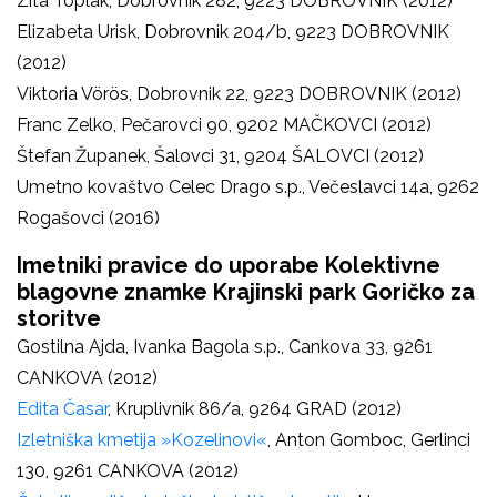
Zita Toplak, Dobrovnik 282, 9223 DOBROVNIK (2012)
Elizabeta Urisk, Dobrovnik 204/b, 9223 DOBROVNIK
(2012)
Viktoria Vörös, Dobrovnik 22, 9223 DOBROVNIK (2012)
Franc Zelko, Pečarovci 90, 9202 MAČKOVCI (2012)
Štefan Županek, Šalovci 31, 9204 ŠALOVCI (2012)
Umetno kovaštvo Celec Drago s.p., Večeslavci 14a, 9262
Rogašovci (2016)
Imetniki pravice do uporabe Kolektivne
blagovne znamke Krajinski park Goričko za
storitve
Gostilna Ajda, Ivanka Bagola s.p., Cankova 33, 9261
CANKOVA (2012)
Edita Časar
, Kruplivnik 86/a, 9264 GRAD (2012)
Izletniška kmetija »Kozelinovi«
, Anton Gomboc, Gerlinci
130, 9261 CANKOVA (2012)