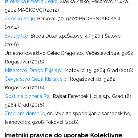
Izletniška kmetija Zelko
, Slavka Zelko, Pečarovci 114/a,
9202 MAČKOVCI (2012)
Zvonko Petje
, Berkovci 30, 9207 PROSENJAKOVCI
(2014)
Svet je lep,
Breda Dular s.p.,Šalovci 43,9204 Šalovci
(2016)
Umetno kovaštvo Celec Drago s.p., Večeslavci 14a, 9262
Rogašovci (2016)
Mizarstvo, Drago Fujs s.p.,
Motovilci 15, 9264 Grad (2016)
Čevljarstvo Geza Kisilak s.p
., Rogašovci 4b, 9262
Rogašovci (2016)
Gostilna pizzeria Raj
, Rajsar Ferencek Lidija s.p., Grad 181,
9264 Grad (2018)
Zmorem domače
, društvo za spodbujanje samooskrbe,
Ivanovci 13, 9208 Fokovci (2018)
Imetniki pravice do uporabe Kolektivne