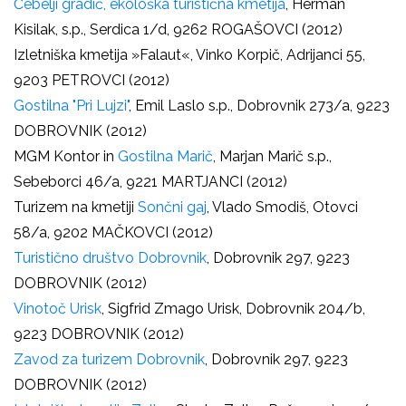
Čebelji gradič, ekološka turistična kmetija
, Herman
Kisilak, s.p., Serdica 1/d, 9262 ROGAŠOVCI (2012)
Izletniška kmetija »Falaut«, Vinko Korpič, Adrijanci 55,
9203 PETROVCI (2012)
Gostilna "Pri Lujzi"
, Emil Laslo s.p., Dobrovnik 273/a, 9223
DOBROVNIK (2012)
MGM Kontor in
Gostilna Marič
, Marjan Marič s.p.,
Sebeborci 46/a, 9221 MARTJANCI (2012)
Turizem na kmetiji
Sončni gaj
, Vlado Smodiš, Otovci
58/a, 9202 MAČKOVCI (2012)
Turistično društvo Dobrovnik
, Dobrovnik 297, 9223
DOBROVNIK (2012)
Vinotoč Urisk
, Sigfrid Zmago Urisk, Dobrovnik 204/b,
9223 DOBROVNIK (2012)
Zavod za turizem Dobrovnik
, Dobrovnik 297, 9223
DOBROVNIK (2012)