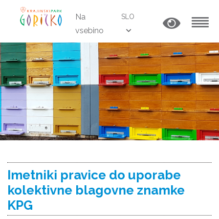
Na
SLO
vsebino
MENU
Imetniki pravice do uporabe
kolektivne blagovne znamke
KPG