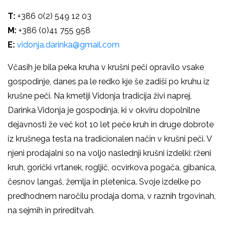
T:
+386 0(2) 549 12 03
M:
+386 (0)41 755 958
E:
vidonja.darinka@gmail.com
Včasih je bila peka kruha v krušni peči opravilo vsake
gospodinje, danes pa le redko kje še zadiši po kruhu iz
krušne peči. Na kmetiji Vidonja tradicija živi naprej.
Darinka Vidonja je gospodinja, ki v okviru dopolnilne
dejavnosti že več kot 10 let peče kruh in druge dobrote
iz krušnega testa na tradicionalen način v krušni peči. V
njeni prodajalni so na voljo naslednji krušni izdelki: rženi
kruh, gorički vrtanek, rogljič, ocvirkova pogača, gibanica,
česnov langaš, žemlja in pletenica. Svoje izdelke po
predhodnem naročilu prodaja doma, v raznih trgovinah,
na sejmih in prireditvah.