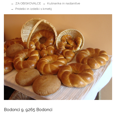
ZA OBISKOVALCE
Kulinarika in nastanitve
Pridelki in izdelki s kmetij
Bodonci 9, 9265 Bodonci