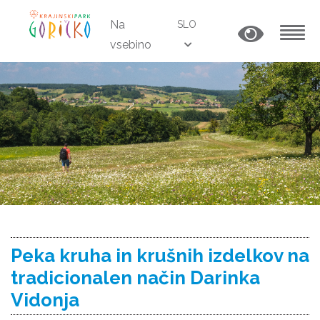
Na
SLO
vsebino
MENU
Peka kruha in krušnih izdelkov na
tradicionalen način Darinka
Vidonja