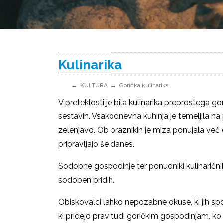
Kulinarika
KULTURA
Gorička kulinarika
V preteklosti je bila kulinarika preprostega g
sestavin. Vsakodnevna kuhinja je temeljila n
zelenjavo. Ob praznikih je miza ponujala več
pripravljajo še danes.
Sodobne gospodinje ter ponudniki kulinaričnih 
sodoben pridih.
Obiskovalci lahko nepozabne okuse, ki jih s
ki pridejo prav tudi goričkim gospodinjam, ko