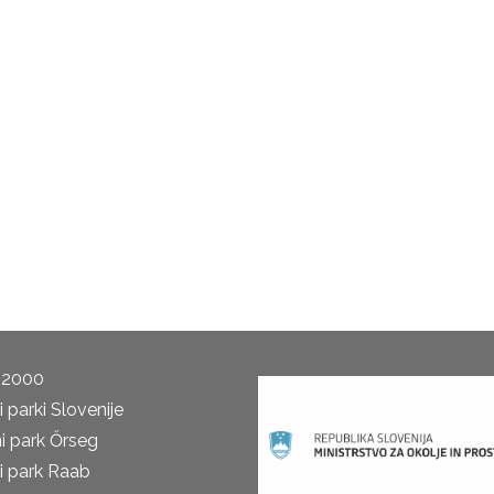
 2000
 parki Slovenije
i park Őrseg
i park Raab