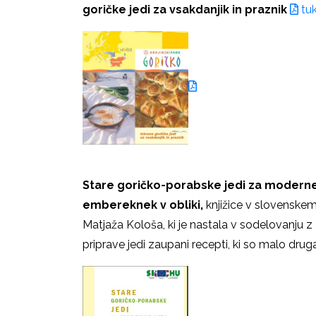
goričke jedi za vsakdanjik in praznik
tuk
Stare goričko-porabske jedi za moderne 
embereknek v obliki,
knjižice v slovenske
Matjaža Kološa, ki je nastala v sodelovanju
priprave jedi zaupani recepti, ki so malo drug