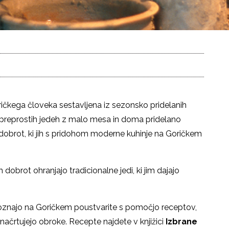
oričkega človeka sestavljena iz sezonsko pridelanih
a preprostih jedeh z malo mesa in doma pridelano
 dobrot, ki jih s pridohom moderne kuhinje na Goričkem
dobrot ohranjajo tradicionalne jedi, ki jim dajajo
poznajo na Goričkem poustvarite s pomočjo receptov,
 načrtujejo obroke. Recepte najdete v knjižici
Izbrane