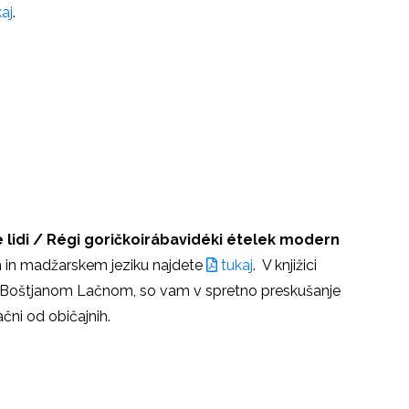
aj
.
lidi / Régi goričkoirábavidéki ételek modern
m in madžarskem jeziku najdete
tukaj
. V knjižici
 z Boštjanom Lačnom, so vam v spretno preskušanje
ačni od običajnih.