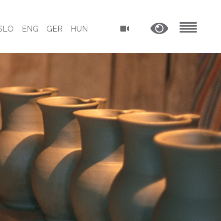
SLO
ENG
GER
HUN
MENU