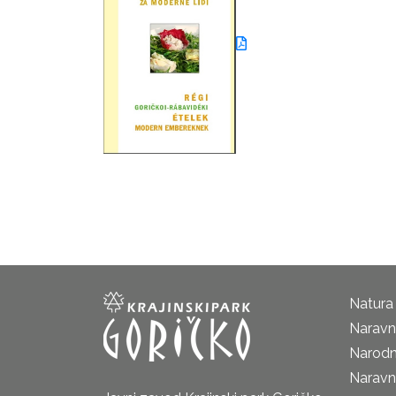
Natura
Naravni
Narodn
Naravn