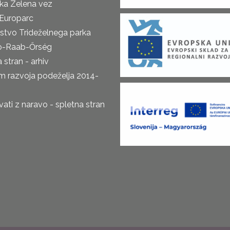
ka Zelena vez
Europarc
rstvo Trideželnega parka
o-Raab-Őrség
 stran - arhiv
m razvoja podeželja 2014-
ti z naravo - spletna stran