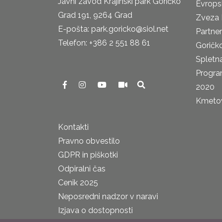
Javni zavod Krajinski park Goričko
Evrops
Grad 191, 9264 Grad
Zveza 
E-pošta: park.goricko@siol.net
Partne
Telefon: +386 2 551 88 61
Goričk
Spletna
Progra
2020
Kmetova
Kontakti
Pravno obvestilo
GDPR in piškotki
Odpiralni čas
Cenik 2025
Neposredni nadzor v naravi
Izjava o dostopnosti