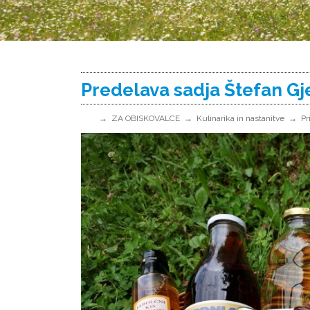
Predelava sadja Štefan Gj
ZA OBISKOVALCE
Kulinarika in nastanitve
Pr