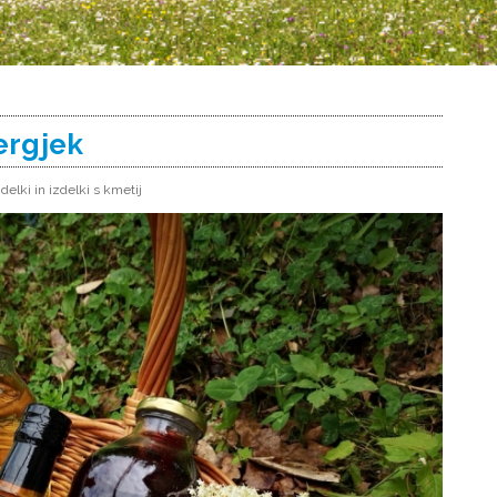
ergjek
idelki in izdelki s kmetij