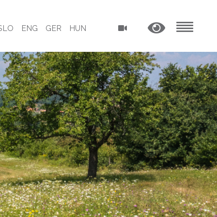
SLO
ENG
GER
HUN
MENU