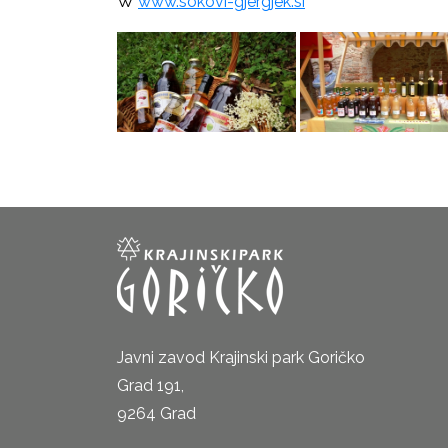
W
www.sokovi-gjergjek.si
Javni zavod Krajinski park Goričko
Grad 191,
9264 Grad