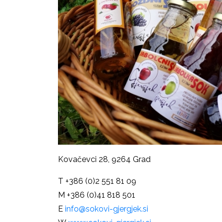
Kovačevci 28, 9264 Grad
T +386 (0)2 551 81 09
M +386 (0)41 818 501
E
info@sokovi-gjergjek.si