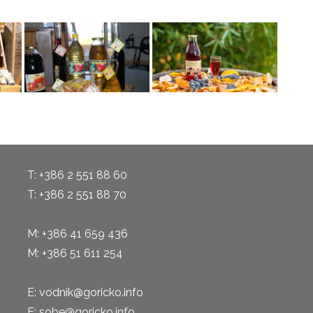
T: +386 2 551 88 60
T: +386 2 551 88 70
M: +386 41 659 436
M: +386 51 611 254
E: vodnik@goricko.info
E: sobe@goricko.info