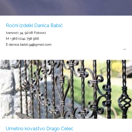
Ročni izdelki Danica Babič
Ivanovci 34, 9208 Fokovci
M +386 (0)41 758 966
E danica.babic34@gmail.com
Umetno kovaštvo Drago Celec