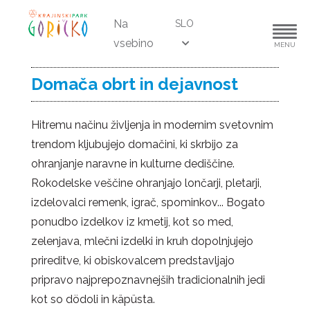
Na
SLO
vsebino
MENU
Domača obrt in dejavnost
Hitremu načinu življenja in modernim svetovnim
trendom kljubujejo domačini, ki skrbijo za
ohranjanje naravne in kulturne dediščine.
Rokodelske veščine ohranjajo lončarji, pletarji,
izdelovalci remenk, igrač, spominkov... Bogato
ponudbo izdelkov iz kmetij, kot so med,
zelenjava, mlečni izdelki in kruh dopolnjujejo
prireditve, ki obiskovalcem predstavljajo
pripravo najprepoznavnejših tradicionalnih jedi
kot so dödoli in käpüsta.