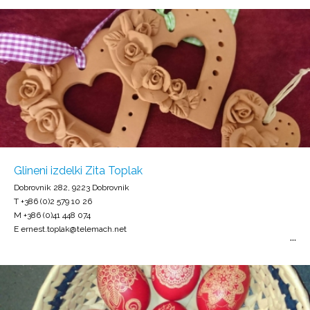
Glineni izdelki Zita Toplak
Dobrovnik 282, 9223 Dobrovnik
T +386 (0)2 579 10 26
M +386 (0)41 448 074
E ernest.toplak@telemach.net