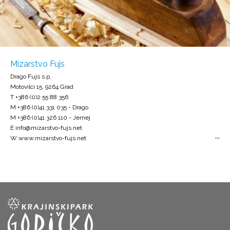
Mizarstvo Fujs
Drago Fujs s.p.
Motovilci 15, 9264 Grad
T +386 (0)2 55 88 356
M +386 (0)41 331 035 - Drago
M +386 (0)41 326 110 - Jernej
E info@mizarstvo-fujs.net
W www.mizarstvo-fujs.net