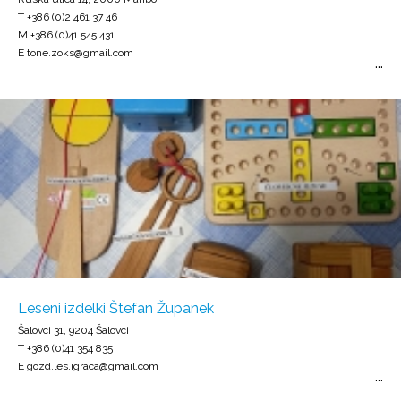
T +386 (0)2 461 37 46
M +386 (0)41 545 431
E tone.zoks@gmail.com
Leseni izdelki Štefan Županek
Šalovci 31, 9204 Šalovci
T +386 (0)41 354 835
E gozd.les.igraca@gmail.com