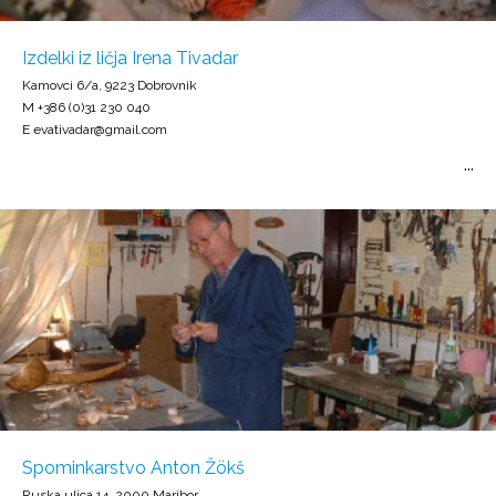
Izdelki iz ličja Irena Tivadar
Kamovci 6/a, 9223 Dobrovnik
M +386 (0)31 230 040
E evativadar@gmail.com
Spominkarstvo Anton Žökš
Ruska ulica 14, 2000 Maribor