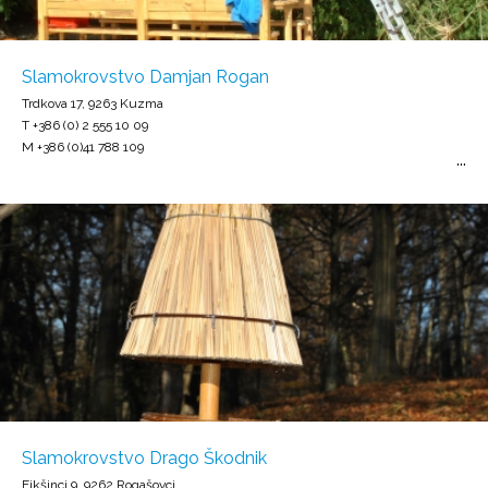
Slamokrovstvo Damjan Rogan
Trdkova 17, 9263 Kuzma
T +386 (0) 2 555 10 09
M +386 (0)41 788 109
Slamokrovstvo Drago Škodnik
Fikšinci 9, 9262 Rogašovci