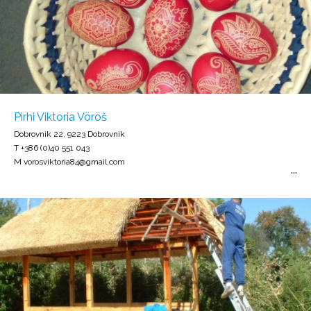
Pirhi Viktoria Vöröš
Dobrovnik 22, 9223 Dobrovnik
T +386 (0)40 551 043
M vorosviktoria84@gmail.com