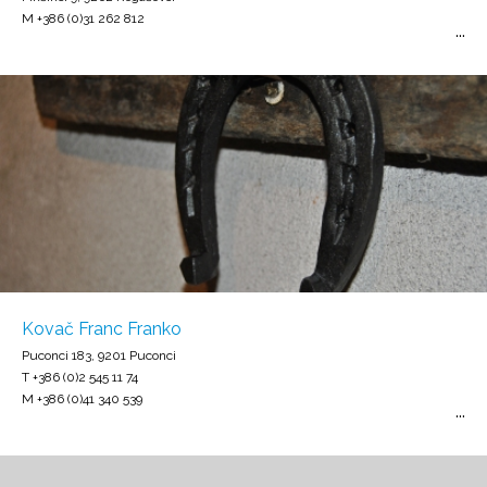
M +386 (0)31 262 812
Kovač Franc Franko
Puconci 183, 9201 Puconci
T +386 (0)2 545 11 74
M +386 (0)41 340 539