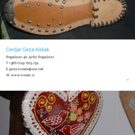
Čevljar Geza Kisilak
Rogašovci 4b, 9262 Rogašovci
T +386 (0)41 605 251
E geza.kisilak@siol.net
W www.kisilak.si