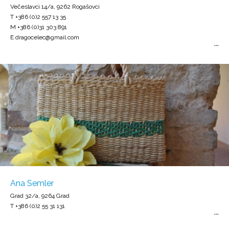
Večeslavci 14/a, 9262 Rogašovci
T +386 (0)2 557 13 35
M +386 (0)31 303 891
E dragocelec@gmail.com
Ana Semler
Grad 32/a, 9264 Grad
T +386 (0)2 55 31 131