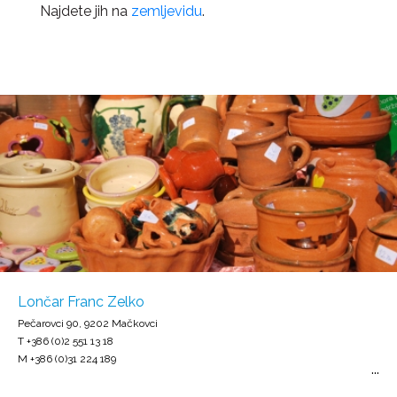
Najdete jih na
zemljevidu
.
Lončar Franc Zelko
Pečarovci 90, 9202 Mačkovci
T +386 (0)2 551 13 18
M +386 (0)31 224 189