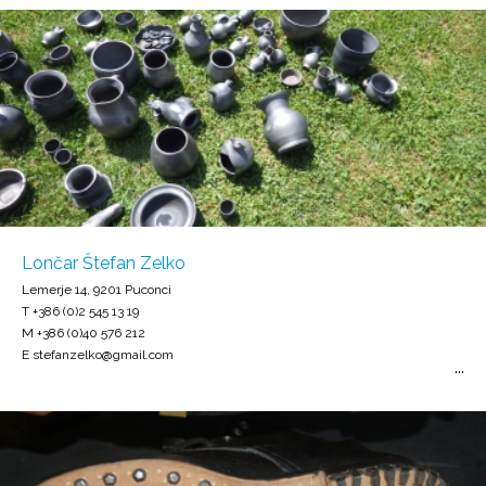
Lončar Štefan Zelko
Lemerje 14, 9201 Puconci
T +386 (0)2 545 13 19
M +386 (0)40 576 212
E stefanzelko@gmail.com