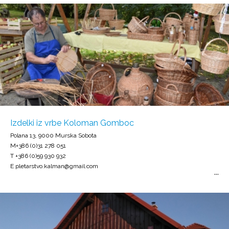
Izdelki iz vrbe Koloman Gomboc
Polana 13, 9000 Murska Sobota
M+386 (0)31 278 051
T +386 (0)59 930 932
E pletarstvo.kalman@gmail.com