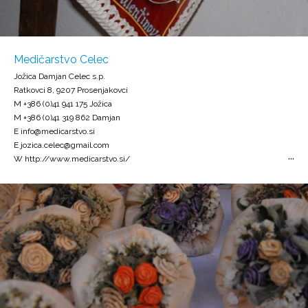
Medičarstvo Celec
Jožica Damjan Celec s.p.
Ratkovci 8, 9207 Prosenjakovci
M +386 (0)41 941 175 Jožica
M +386 (0)41 319 862 Damjan
E info@medicarstvo.si
E jozica.celec@gmail.com
W http://www.medicarstvo.si/