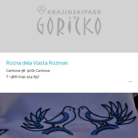
Ročna dela Vlasta Rožman
Cankova 58, 9261 Cankova
T +386 (0)41 524 657