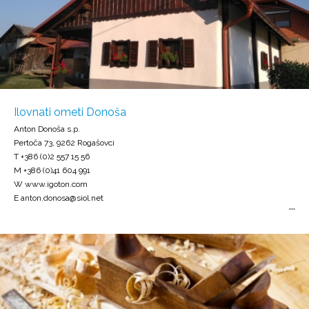
Ilovnati ometi Donoša
Anton Donoša s.p.
Pertoča 73, 9262 Rogašovci
T +386 (0)2 557 15 56
M +386 (0)41 604 991
W www.igoton.com
E anton.donosa@siol.net