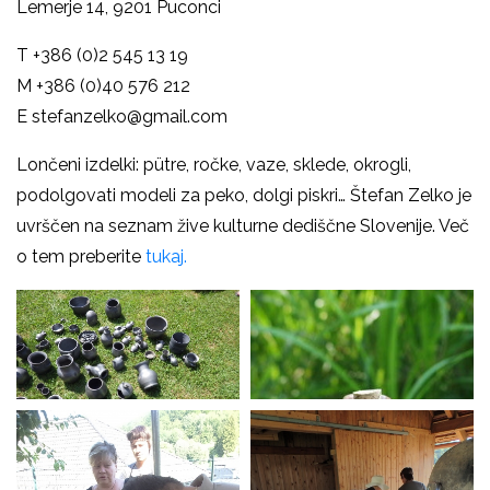
Lemerje 14, 9201 Puconci
T +386 (0)2 545 13 19
M
+386 (0)40 576 212
E
stefanzelko@gmail.com
Lončeni izdelki: pütre, ročke, vaze, sklede, okrogli,
podolgovati modeli za peko, dolgi piskri… Štefan Zelko je
uvrščen na seznam žive kulturne dediščne Slovenije. Več
o tem preberite
tukaj.