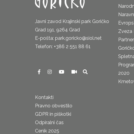
Narodn
Naravn
Javni zavod Krajinski park Goričko
Evrops
Grad 191, 9264 Grad
Zveza 
E-pošta: park.goricko@siol.net
Partne
Telefon: +386 2 551 88 61
Goričk
Spletna
Progra
2020
Kmetova
Kontakti
Pravno obvestilo
GDPR in piškotki
Odpiralni čas
Cenik 2025