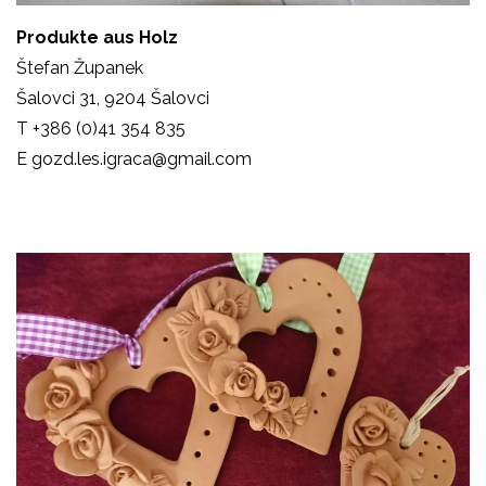
Produkte aus Holz
Štefan Županek
Šalovci 31, 9204 Šalovci
T +386 (0)41 354 835
E gozd.les.igraca@gmail.com