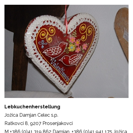
Lebkuchenherstellung
Jožica Damjan Celec s.p.
Ratkovci 8,
9207 Prosenjakovci
M
+386 (0)41 319 862 Damjan,
+386 (0)41 941 175 Jožica