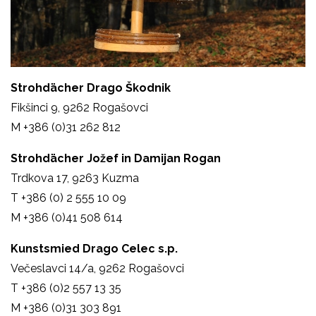
Strohdächer Drago Škodnik
Fikšinci 9,
9262 Rogašovci
M
+386 (0)31 262 812
Strohdächer
Jožef in Damijan Rogan
Trdkova 17, 9263 Kuzma
T +386 (0) 2 555 10 09
M
+386 (0)41 508 614
Kunstsmied Drago Celec s.p.
Večeslavci 14/a,
9262 Rogašovci
T +386 (0)2 557 13 35
M +386 (0)31 303 891