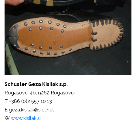
Schuster Geza Kisilak s.p.
Rogašovci 4b,
9262 Rogašovci
T
+386 (0)2 557 10 13
E
geza.kisilak@siol.net
W
www.kisilak.si