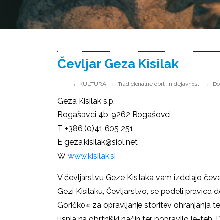
Čevljar Geza Kisilak
KULTURA
Tradicionalne obrti in dejavnosti
Do
Geza Kisilak s.p.
Rogašovci 4b, 9262 Rogašovci
T +386 (0)41 605 251
E
geza.kisilak@siol.net
W
www.kisilak.si
V čevljarstvu Geze Kisilaka vam izdelajo čevel
Gezi Kisilaku, Čevljarstvo, se podeli pravica
Goričko« za opravljanje storitev ohranjanja 
usnja na obrtniški način ter popravilo le-teh