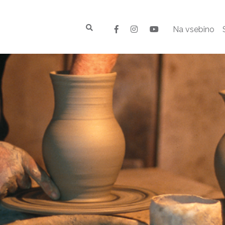
Na vsebino