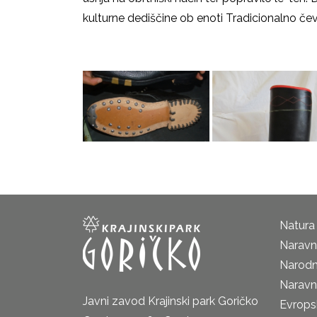
kulturne dediščine ob enoti Tradicionalno čev
Natura
Naravni
Narodn
Naravn
Javni zavod Krajinski park Goričko
Evrops