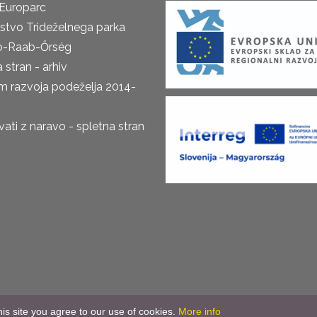
Europarc
rstvo Trideželnega parka
o-Raab-Őrség
 stran - arhiv
m razvoja podeželja 2014-
ti z naravo - spletna stran
is site you agree to our use of cookies.
More info