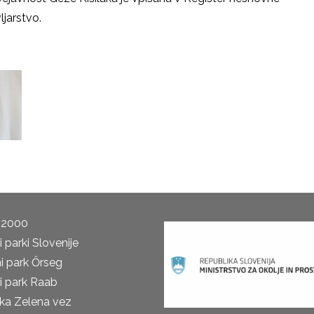
ljarstvo.
 2000
 parki Slovenije
i park Őrseg
i park Raab
ka Zelena vez