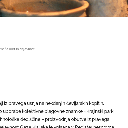
mača obrt in dejavnost
j iz pravega usnja na nekdanjih čevljarskih kopitih.
 do uporabe kolektivne blagovne znamke »Krajinski park
tehnološke dediščine – proizvodnja obutve iz pravega
. Dejavnost Geze Kisilaka je vpisana v Register nesnovne