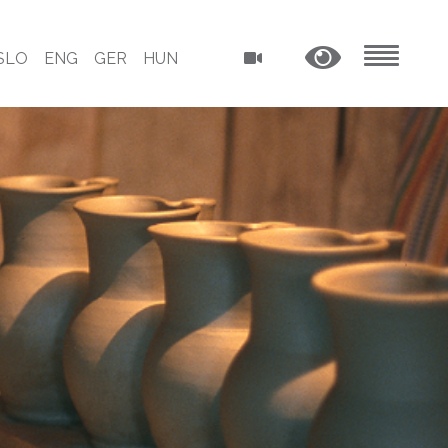
SLO
ENG
GER
HUN
MENU