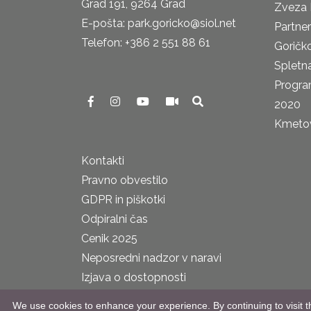
Grad 191, 9264 Grad
Zveza 
E-pošta: park.goricko@siol.net
Partne
Telefon: +386 2 551 88 61
Goričk
Spletna
Progra
2020
Kmetova
Kontakti
Pravno obvestilo
GDPR in piškotki
Odpiralni čas
Cenik 2025
Neposredni nadzor v naravi
Izjava o dostopnosti
We use cookies to enhance your experience. By continuing to visit th