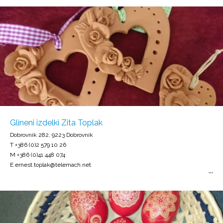
Glineni izdelki Zita Toplak
Dobrovnik 282, 9223 Dobrovnik
T +386 (0)2 579 10 26
M +386 (0)41 448 074
E ernest.toplak@telemach.net