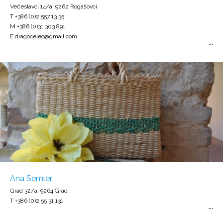
Večeslavci 14/a, 9262 Rogašovci
T +386 (0)2 557 13 35
M +386 (0)31 303 891
E dragocelec@gmail.com
Ana Semler
Grad 32/a, 9264 Grad
T +386 (0)2 55 31 131