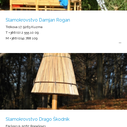
Slamokrovstvo Damjan Rogan
Trdkova 17, 9263 Kuzma
T +386 (0) 2 555 10 09
M +386 (0)41 788 109
Slamokrovstvo Drago Škodnik
Fikšinci 9, 9262 Rogašovci