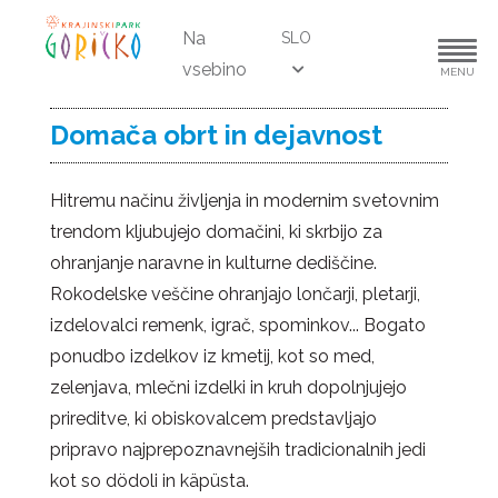
Na
SLO
vsebino
MENU
Domača obrt in dejavnost
Hitremu načinu življenja in modernim svetovnim
trendom kljubujejo domačini, ki skrbijo za
ohranjanje naravne in kulturne dediščine.
Rokodelske veščine ohranjajo lončarji, pletarji,
izdelovalci remenk, igrač, spominkov... Bogato
ponudbo izdelkov iz kmetij, kot so med,
zelenjava, mlečni izdelki in kruh dopolnjujejo
prireditve, ki obiskovalcem predstavljajo
pripravo najprepoznavnejših tradicionalnih jedi
kot so dödoli in käpüsta.