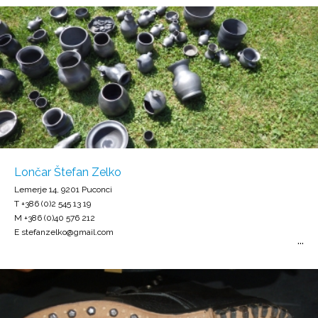
Lončar Štefan Zelko
Lemerje 14, 9201 Puconci
T +386 (0)2 545 13 19
M +386 (0)40 576 212
E stefanzelko@gmail.com