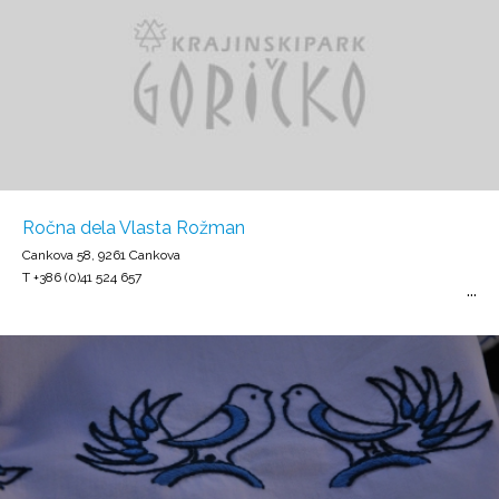
Ročna dela Vlasta Rožman
Cankova 58, 9261 Cankova
T +386 (0)41 524 657