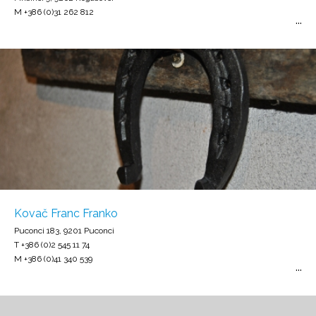
M +386 (0)31 262 812
Kovač Franc Franko
Puconci 183, 9201 Puconci
T +386 (0)2 545 11 74
M +386 (0)41 340 539