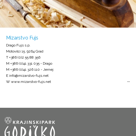
Mizarstvo Fujs
Drago Fujs s.p.
Motovilci 15, 9264 Grad
T +386 (0)2 55 88 356
M +386 (0)41 331 035 - Drago
M +386 (0)41 326 110 - Jernej
E info@mizarstvo-fujs.net
W www.mizarstvo-fujs.net