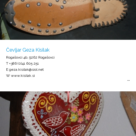
Čevljar Geza Kisilak
Rogašovci 4b, 9262 Rogašovci
T +386 (0)41 605 251
E geza.kisilak@siol.net
W www.kisilak.si