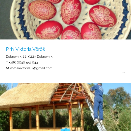
Pirhi Viktoria Vöröš
Dobrovnik 22, 9223 Dobrovnik
T +386 (0)40 551 043
M vorosviktoria84@gmail.com