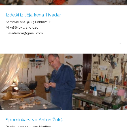
Izdelki iz ličja Irena Tivadar
Kamovci 6/a, 9223 Dobrovnik
M +386 (0)31 230 040
E evativadar@gmail.com
Spominkarstvo Anton Žökš
Ruska ulica 14, 2000 Maribor