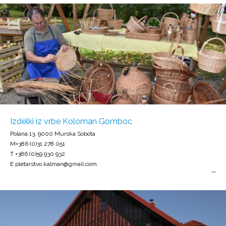
Izdelki iz vrbe Koloman Gomboc
Polana 13, 9000 Murska Sobota
M+386 (0)31 278 051
T +386 (0)59 930 932
E pletarstvo.kalman@gmail.com