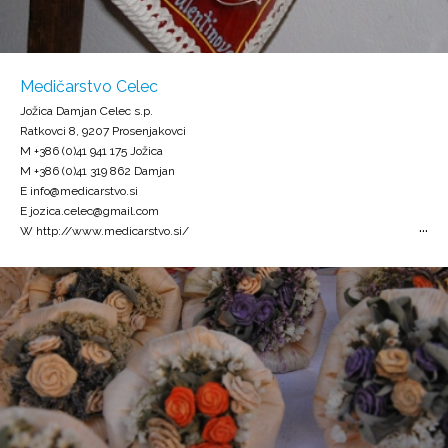
Medičarstvo Celec
Jožica Damjan Celec s.p.
Ratkovci 8, 9207 Prosenjakovci
M +386 (0)41 941 175 Jožica
M +386 (0)41 319 862 Damjan
E info@medicarstvo.si
E jozica.celec@gmail.com
W http://www.medicarstvo.si/