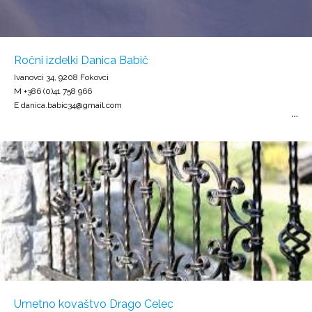
Ročni izdelki Danica Babič
Ivanovci 34, 9208 Fokovci
M +386 (0)41 758 966
E danica.babic34@gmail.com
Umetno kovaštvo Drago Celec