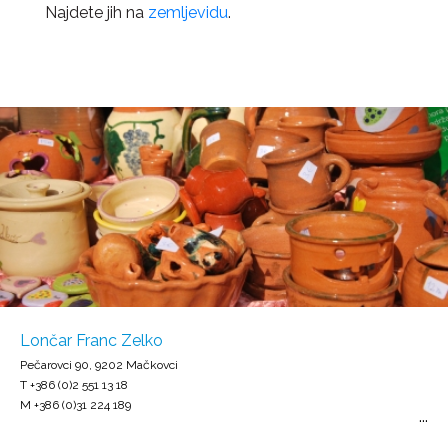
Najdete jih na
zemljevidu
.
Lončar Franc Zelko
Pečarovci 90, 9202 Mačkovci
T +386 (0)2 551 13 18
M +386 (0)31 224 189