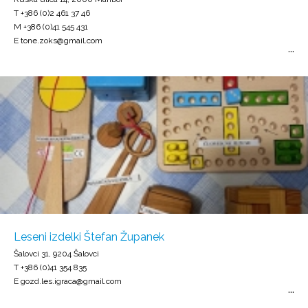
T +386 (0)2 461 37 46
M +386 (0)41 545 431
E tone.zoks@gmail.com
Leseni izdelki Štefan Županek
Šalovci 31, 9204 Šalovci
T +386 (0)41 354 835
E gozd.les.igraca@gmail.com