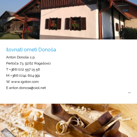
Ilovnati ometi Donoša
Anton Donoša s.p.
Pertoča 73, 9262 Rogašovci
T +386 (0)2 557 15 56
M +386 (0)41 604 991
W www.igoton.com
E anton.donosa@siol.net