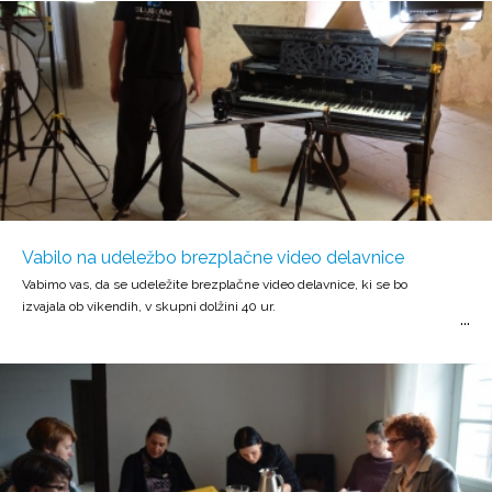
Vabilo na udeležbo brezplačne video delavnice
Vabimo vas, da se udeležite brezplačne video delavnice, ki se bo
izvajala ob vikendih, v skupni dolžini 40 ur.