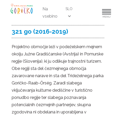
Na
SLO
vsebino
MENU
321 go (2016-2019)
Projektno območje leži v podeželskem mejnem
okolju Južne Gradiščanske (Avstrija) in Pomurske
regije (Slovenija), ki ju odlikuje trajnostni turizem.
Obe regiji sta del čezmejnega območja
zavarovane narave in sta del Trideželnega parka
Goričko-Raab-Őrség. Zaradi slabega
vključevanja kulturne dediščine v turistično
ponudbo regije ter slabega poznavanja
potencialnih čezmejnih partnerjev, skupna
zgodovina ni obdelana in uporabljena v