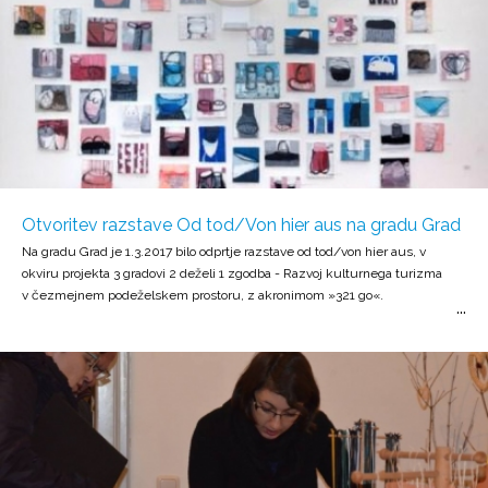
Otvoritev razstave Od tod/Von hier aus na gradu Grad
Na gradu Grad je 1.3.2017 bilo odprtje razstave od tod/von hier aus, v
okviru projekta 3 gradovi 2 deželi 1 zgodba - Razvoj kulturnega turizma
v čezmejnem podeželskem prostoru, z akronimom »321 go«.