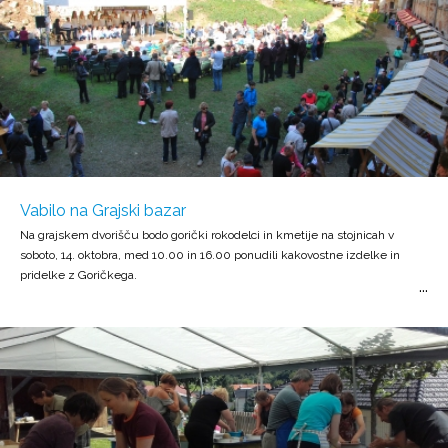
Vabilo na Grajski bazar
Na grajskem dvorišču bodo gorički rokodelci in kmetije na stojnicah v
soboto, 14. oktobra, med 10.00 in 16.00 ponudili kakovostne izdelke in
pridelke z Goričkega.