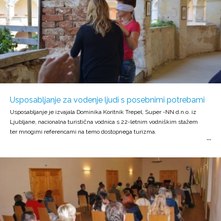
Usposabljanje za vodenje ljudi s posebnimi potrebami
Usposabljanje je izvajala Dominika Koritnik Trepel, Super -NN d.n.o. iz
Ljubljane, nacionalna turistična vodnica s 22-letnim vodniškim stažem
ter mnogimi referencami na temo dostopnega turizma.