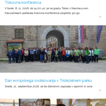
Tiskovna konferenca
V torek, 8. 11. 2016, ob 14.00 uri, je na gradu Tabor v Neuhaus am
Klausenbach potekala tiskovna konferenca projekta 321 go.
Dan evropskega sodelovanja v Trideželnem parku
Sreda, 21. septembra 2016, se bo številnim zapisala v spomin in srce.