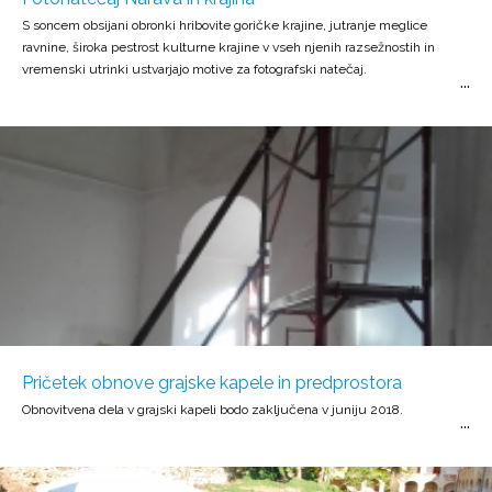
S soncem obsijani obronki hribovite goričke krajine, jutranje meglice
ravnine, široka pestrost kulturne krajine v vseh njenih razsežnostih in
vremenski utrinki ustvarjajo motive za fotografski natečaj.
Pričetek obnove grajske kapele in predprostora
Obnovitvena dela v grajski kapeli bodo zaključena v juniju 2018.