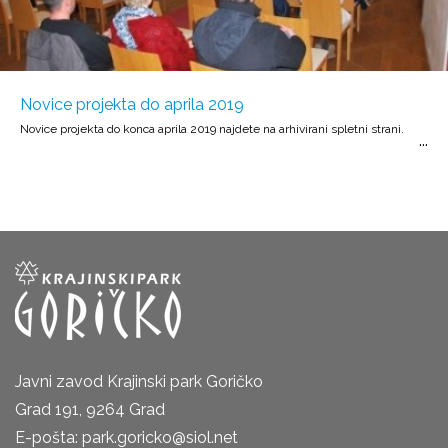
Novice projekta do aprila 2019
Novice projekta do konca aprila 2019 najdete na arhivirani spletni strani.
Javni zavod Krajinski park Goričko
Grad 191, 9264 Grad
E-pošta: park.goricko@siol.net