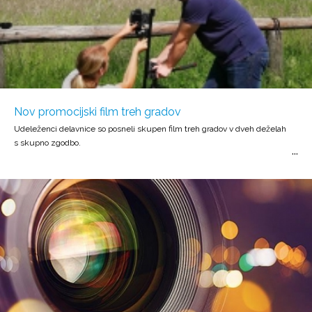
Nov promocijski film treh gradov
Udeleženci delavnice so posneli skupen film treh gradov v dveh deželah
s skupno zgodbo.