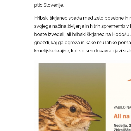
ptic Slovenije.
Hribski škrjanec spada med zelo posebne in r
svojega načina življenja in hitrih sprememb v k
boste izvedeli, ali hribski škrjanec na Hodošu
gnezdi, kaj ga ogroža in kako mu lahko pom
kmetijske krajine, kot so smrdokavra, rjavi sra