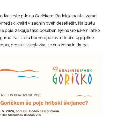
edke vrste ptic na Goričkem. Redek je postal zaradi
metijski krajini v zadnjih dveh desetletjih. Na izletu
 še poje, zakaj je tako poseben, kje na Goričkem lahko
agamo. Na izletu bomo opazovali tudi druge ptice
koper, prosnik, vijeglavka, zelena žolna in druge.