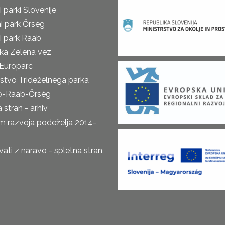
 parki Slovenije
i park Őrseg
i park Raab
ka Zelena vez
Europarc
rstvo Trideželnega parka
o-Raab-Őrség
 stran - arhiv
m razvoja podeželja 2014-
ti z naravo - spletna stran