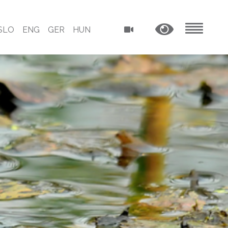
SLO
ENG
GER
HUN
MENU