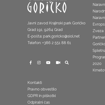
Naravni
Narodn
Naravn
Javni zavod Krajinski park Goričko
Evrops
Grad 191, 9264 Grad
Zveza 
E-pošta: park.goricko@siol.net
Partne
Telefon: +386 2 551 88 61
Goričk
Spletna
Progra
2020
Kmetova
Kontakti
Pravno obvestilo
GDPR in piškotki
Odpiralni čas