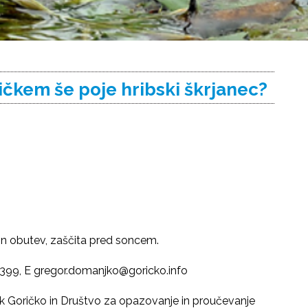
ričkem še poje hribski škrjanec?
n obutev, zaščita pred soncem.
399, E gregor.domanjko@goricko.info
ark Goričko in Društvo za opazovanje in proučevanje