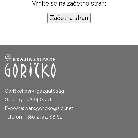
Vrnite se na začetno stran:
Goričkoi park igazgatóság
Grad 191, 9264 Grad
E-pošta: park.goricko@siol.net
Telefon: +386 2 551 88 61