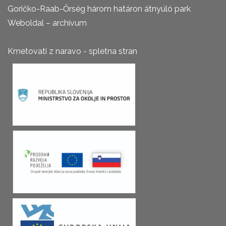
Goričko-Raab-Őrség három határon átnyúló park
Weboldal – archívum
Kmetovati z naravo - spletna stran