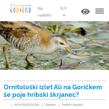
Na
SLO
vsebino
MENU
Ornitološki izlet Ali na Goričkem
še poje hribski škrjanec?
NOVICE&DOGODKI
Dogodki
Pretekli dogodki