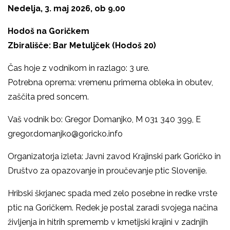
Nedelja, 3. maj 2026, ob 9.00
Hodoš na Goričkem
Zbirališče: Bar Metuljček (Hodoš 20)
Čas hoje z vodnikom in razlago: 3 ure.
Potrebna oprema: vremenu primerna obleka in obutev,
zaščita pred soncem.
Vaš vodnik bo: Gregor Domanjko, M 031 340 399, E
gregor.domanjko@goricko.info
Organizatorja izleta: Javni zavod Krajinski park Goričko in
Društvo za opazovanje in proučevanje ptic Slovenije.
Hribski škrjanec spada med zelo posebne in redke vrste
ptic na Goričkem. Redek je postal zaradi svojega načina
življenja in hitrih sprememb v kmetijski krajini v zadnjih