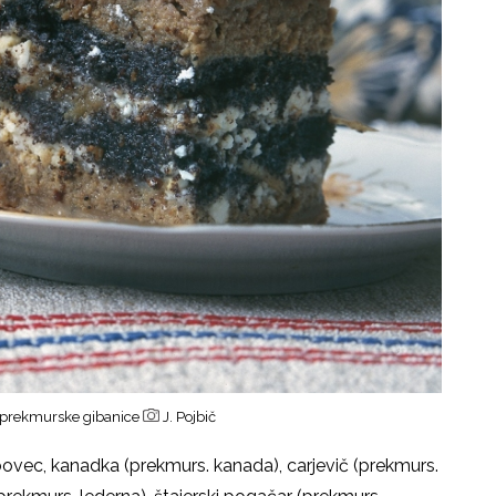
 - prekmurske gibanice
J. Pojbič
bovec, kanadka (prekmurs. kanada), carjevič (prekmurs.