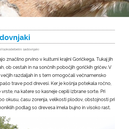
adovnjaki
Visokodebelni sadovnjaki
o značilno prvino v kulturni krajini Goričkega. Tukaj jih
, ob cestah in na sončnih pobočjih goričkih gričev. V
na večjih razdaljah in s tem omogočali večnamensko
 pašo trave pod drevesi. Ker je košnja potekala ročno,
e vrste, na katere so kasneje cepili izbrane sorte. Pri
e po okusu, času zorenja, velikosti plodov, obstojnosti pri
oniklih podlag so drevesa imela bujno in visoko rast.