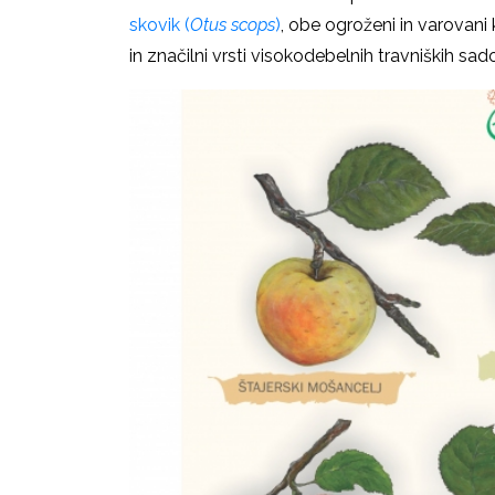
skovik (
Otus scops
)
, obe ogroženi in varovani 
in značilni vrsti visokodebelnih travniških sa