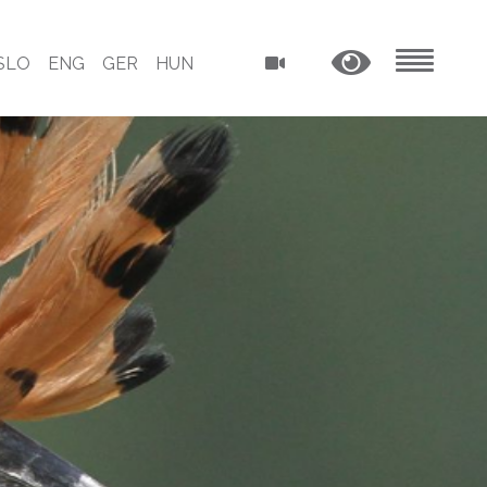
SLO
ENG
GER
HUN
MENU