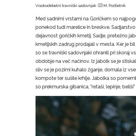
Visokodebelni travniški sadovnjak
M. Podletnik
Med sadnimi vrstami na Goričkem so najpogostej
ponekod tudi marelice in breskve.
Sadjarstvo
dejavnost goričkih kmetij. Sadje, pretežno jab
kmetijskih zadrug prodajali v mesta. Ker je b
so se travniški sadovnjaki ohranili pri skoraj 
obdobje na več načinov. Iz jabolk se je stiskalo
sliv se je pozimi kuhalo žganje, domala iz v
kompote ter sušile krhlje. Jabolka so pomemb
so prekmurska gibanica, "retaši, lepinje, beliši"