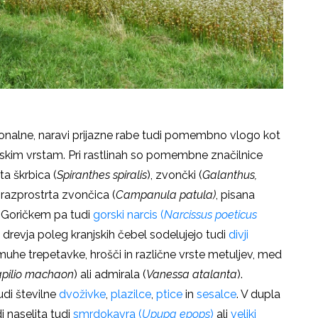
ionalne, naravi prijazne rabe tudi pomembno vlogo kot
ivalskim vrstam. Pri rastlinah so pomembne značilnice
ita škrbica (
Spiranthes spiralis
), zvončki (
Galanthus,
, razprostrta zvončica (
Campanula patula)
, pisana
 Goričkem pa tudi
gorski narcis (
Narcissus poeticus
a drevja poleg kranjskih čebel sodelujejo tudi
divji
muhe trepetavke, hrošči in različne vrste metuljev, med
pilio machaon
) ali admirala (
Vanessa atalanta
).
udi številne
dvoživke
,
plazilce
,
ptice
in
sesalce
. V dupla
i naselita tudi
smrdokavra (
Upupa epops
)
ali
veliki