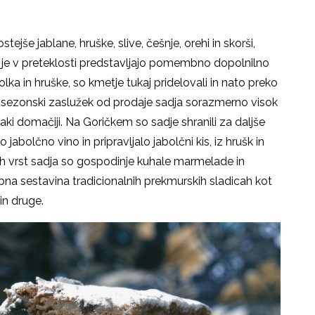
še jablane, hruške, slive, češnje, orehi in skorši,
 je v preteklosti predstavljajo pomembno dopolnilno
olka in hruške, so kmetje tukaj pridelovali in nato preko
il sezonski zaslužek od prodaje sadja sorazmerno visok
vsaki domačiji. Na Goričkem so sadje shranili za daljše
 jabolčno vino in pripravljalo jabolčni kis, iz hrušk in
seh vrst sadja so gospodinje kuhale marmelade in
na sestavina tradicionalnih prekmurskih sladicah kot
 in druge.