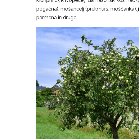
kronprinc), krivopecelj, damasonski kosmač (p
pogačna), mošancelj (prekmurs. moščanka), 
parmena in druge.