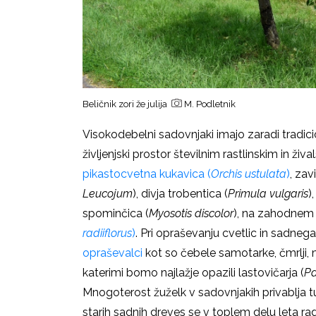
Beličnik zori že julija
M. Podletnik
Visokodebelni sadovnjaki imajo zaradi tradic
življenjski prostor številnim rastlinskim in ž
pikastocvetna kukavica (
Orchis ustulata
)
, zav
Leucojum
), divja trobentica (
Primula vulgaris
)
spominčica (
Myosotis discolor
), na zahodnem
radiiflorus
)
. Pri opraševanju cvetlic in sadneg
opraševalci
kot so čebele samotarke, čmrlji, 
katerimi bomo najlažje opazili lastovičarja (
Pa
Mnogoterost žuželk v sadovnjakih privablja t
starih sadnih dreves se v toplem delu leta rad