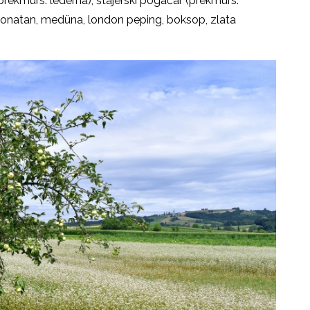
rekmurs. lederna), štajerski pogačar (prekmurs.
jonatan, medüna, london peping, boksop, zlata