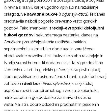
gabrovega listja postopoma postajala čedalje bolj kisla
in revna s hranili, kar je ugodno vplivalo na razširjanje
prilagodljive
navadne bukve
(
Fagus sylvatica
), ki danes
predstavlja najbolj pogosto drevesno vrsto goričkih
gozdov. Tako imenovani
srednji-evropski kisloljubni
bukovi gozdovi
, sekundarnega nastanka, danes na
Goričkem preraščajo slabša rastišča z nakloni,
neprimernimi za kmetijsko obdelavo in zaraščene
obdelovalne površine. Listi bukve se slabo razkrajajo in
tvorijo surovi humus, ki dodatno kisa tla. V gozdovih na
slemenih oz. hrbtih goričkih gričev, kjer so prsti najbolj
izprane, zakisane in osiromašene s hranili, raste tudi manj
zahteven
rdeči bor
(
Pinus sylvestris
), ki se je tukaj
uspešno razširil zaradi umetnega vnosa. Je pionirska,
hitro rastoča in gospodarsko zanimiva drevesna
vrsta. Na istih, dobro odcednih prodnatih in peščenih