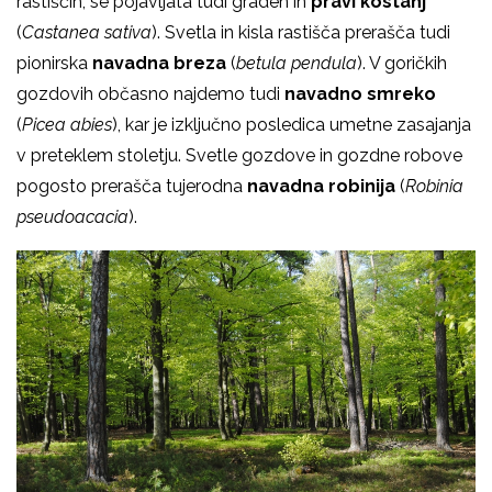
rastiščih, se pojavljata tudi graden in
pravi kostanj
(
Castanea sativa
). Svetla in kisla rastišča prerašča tudi
pionirska
navadna breza
(
betula pendula
). V goričkih
gozdovih občasno najdemo tudi
navadno smreko
(
Picea abies
), kar je izključno posledica umetne zasajanja
v preteklem stoletju. Svetle gozdove in gozdne robove
pogosto prerašča tujerodna
navadna robinija
(
Robinia
pseudoacacia
).