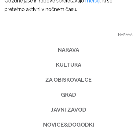
Gozdne jase in robove spreletavajo
metulji
, ki so
pretežno aktivni v nočnem času.
NARAVA
NARAVA
KULTURA
ZA OBISKOVALCE
GRAD
JAVNI ZAVOD
NOVICE&DOGODKI