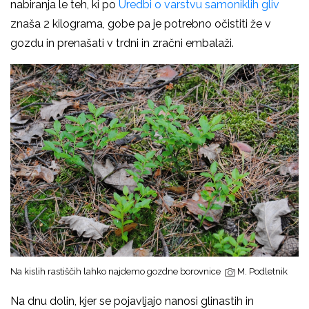
nabiranja le teh, ki po
Uredbi o varstvu samoniklih gliv
znaša 2 kilograma, gobe pa je potrebno očistiti že v
gozdu in prenašati v trdni in zračni embalaži.
Na kislih rastiščih lahko najdemo gozdne borovnice
M. Podletnik
Na dnu dolin, kjer se pojavljajo nanosi glinastih in