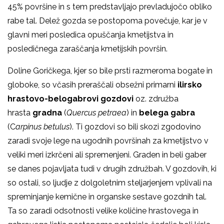
45% površine in s tem predstavljajo prevladujočo obliko
rabe tal. Delež gozda se postopoma povečuje, kar je v
glavni meri posledica opuščanja kmetijstva in
posledičnega zaraščanja kmetijskih površin.
Doline Goričkega, kjer so bile prsti razmeroma bogate in
globoke, so včasih preraščali obsežni primarni
ilirsko
hrastovo-belogabrovi gozdovi
oz. združba
hrasta
gradna
(
Quercus petraea
) in
belega gabra
(C
arpinus betulus
). Ti gozdovi so bili skozi zgodovino
zaradi svoje lege na ugodnih površinah za kmetijstvo v
veliki meri izkrčeni ali spremenjeni. Graden in beli gaber
se danes pojavljata tudi v drugih združbah. V gozdovih, ki
so ostali, so ljudje z dolgoletnim steljarjenjem vplivali na
spreminjanje kemične in organske sestave gozdnih tal.
Ta so zaradi odsotnosti velike količine hrastovega in