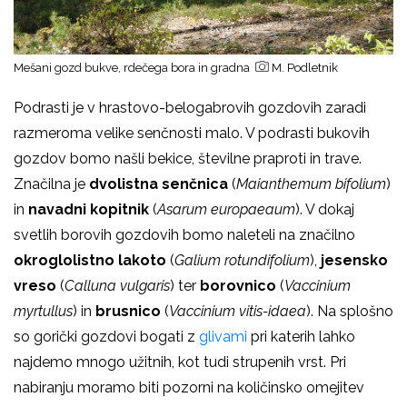
Mešani gozd bukve, rdečega bora in gradna
M. Podletnik
Podrasti je v hrastovo-belogabrovih gozdovih zaradi
razmeroma velike senčnosti malo. V podrasti bukovih
gozdov bomo našli bekice, številne praproti in trave.
Značilna je
dvolistna senčnica
(
Maianthemum bifolium
)
in
navadni kopitnik
(
Asarum europaeaum
). V dokaj
svetlih borovih gozdovih bomo naleteli na značilno
okroglolistno lakoto
(
Galium rotundifolium
),
jesensko
vreso
(
Calluna vulgaris
) ter
borovnico
(
Vaccinium
myrtullus
) in
brusnico
(
Vaccinium vitis-idaea
). Na splošno
so gorički gozdovi bogati z
glivami
pri katerih lahko
najdemo mnogo užitnih, kot tudi strupenih vrst. Pri
nabiranju moramo biti pozorni na količinsko omejitev