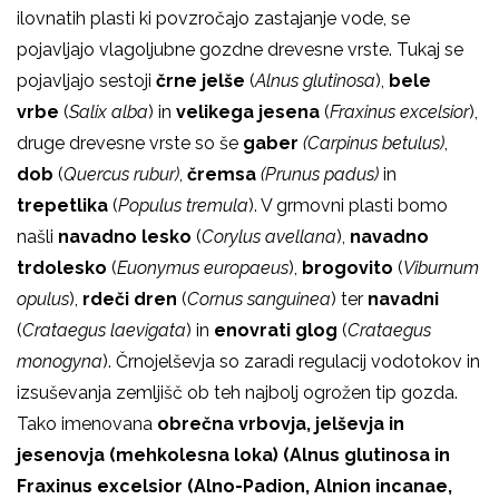
ilovnatih plasti ki povzročajo zastajanje vode, se
pojavljajo vlagoljubne gozdne drevesne vrste. Tukaj se
pojavljajo sestoji
črne jelše
(
Alnus glutinosa
),
bele
vrbe
(
Salix alba
) in
velikega jesena
(
Fraxinus excelsior
),
druge drevesne vrste so še
gaber
(Carpinus betulus)
,
dob
(
Quercus rubur)
,
čremsa
(Prunus padus)
in
trepetlika
(
Populus tremula
)
. V grmovni plasti bomo
našli
navadno lesko
(
Corylus avellana
)
,
navadno
trdolesko
(
Euonymus europaeus
)
,
brogovito
(
Viburnum
opulus
)
,
rdeči dren
(
Cornus sanguinea
)
ter
navadni
(
Crataegus laevigata
)
in
enovrati glog
(
Crataegus
monogyna
)
. Črnojelševja so zaradi regulacij vodotokov in
izsuševanja zemljišč ob teh najbolj ogrožen tip gozda.
Tako imenovana
obrečna vrbovja, jelševja in
jesenovja (mehkolesna loka) (Alnus glutinosa in
Fraxinus excelsior (Alno-Padion, Alnion incanae,