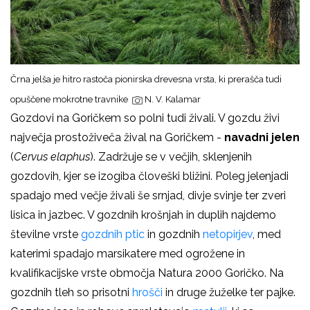
Črna jelša je hitro rastoča pionirska drevesna vrsta, ki prerašča tudi
opuščene mokrotne travnike
N. V. Kalamar
Gozdovi na Goričkem so polni tudi živali. V gozdu živi
največja prostoživeča žival na Goričkem -
navadni jelen
(
Cervus elaphus
). Zadržuje se v večjih, sklenjenih
gozdovih, kjer se izogiba človeški bližini. Poleg jelenjadi
spadajo med večje živali še srnjad, divje svinje ter zveri
lisica in jazbec. V gozdnih krošnjah in duplih najdemo
številne vrste
gozdnih ptic
in gozdnih
netopirjev
, med
katerimi spadajo marsikatere med ogrožene in
kvalifikacijske vrste območja Natura 2000 Goričko. Na
gozdnih tleh so prisotni
hrošči
in druge žuželke ter pajke.