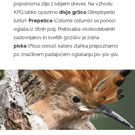
popolnoma zlije z lubjem dreves.
Na vzhodu
KPG lahko opazimo
divjo grlico
(
Streptopelia
turtur
).
Prepelica
(
Coturnix coturnix
) se ponoči
oglaša iz žitnih polj. Prebivalka visokodebelnih
sadovnjakov in svetlih gozdov je žolna
pivka
(
Picus canus
), katero zlahka prepoznamo
po značilnem padajočem oglašanju piv-piv-piv.