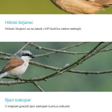
Hribski škrjanec
Hribski škrjanci so na žalost v KP Goričko vedno redkejši.
Rjavi srakoper
V mejicah gnezdi rjavi srakoper (Lanius collurio).