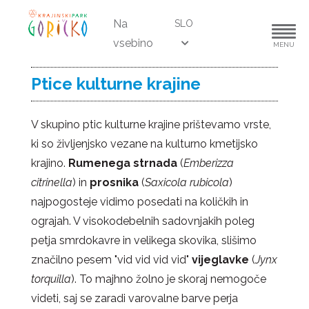
Na
SLO
vsebino
MENU
Ptice kulturne krajine
V skupino ptic kulturne krajine prištevamo vrste,
ki so življenjsko vezane na kulturno kmetijsko
krajino.
Rumenega strnada
(
Emberizza
citrinella
) in
prosnika
(
Saxicola rubicola
)
najpogosteje vidimo posedati na količkih in
ograjah. V visokodebelnih sadovnjakih poleg
petja smrdokavre in velikega skovika, slišimo
značilno pesem "vid vid vid vid"
vijeglavke
(
Jynx
torquilla
). To majhno žolno je skoraj nemogoče
videti, saj se zaradi varovalne barve perja