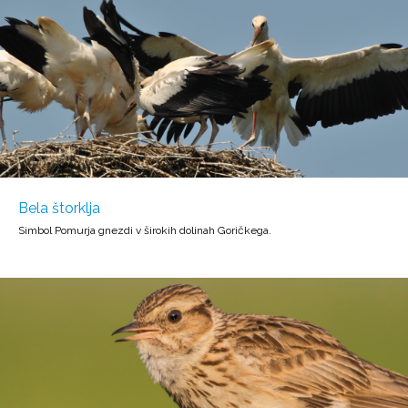
Bela štorklja
Simbol Pomurja gnezdi v širokih dolinah Goričkega.