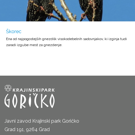
Škorec
Ena od najpogostejših gnezdilk visokodebelnih sadovnjakov, ki izginja tudi
zaradi izgube mest za gnezdenje.
Javni zavod Krajinski park Goričko
Grad 191, 9264 Grad