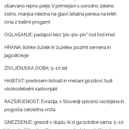
obarvano repno perje. V primerjavi s sorodno zeleno
žolno, manjša rdečina na glavi; letalna peresa na krilih
črna z belimi progami
OGLAŠANJE: padajoči klici "piv-piv-piv" (od tod ime)
HRANA: ličinke žuželk in žuželke, pozimi semena in
jagodičevje
ŽIVLJENJSKA DOBA: 5
–
10 let
HABITAT: predvsem listnati in mešani gozdovi, tudi
visokodebelni sadovnjaki
RAZŠIRJENOST: Evrazija, v Sloveniji splošno razširjena in
pogosta celoletna vrsta
GNEZDENJE: gnezdi v duplu, ki si ga izdolbe sama; 5
–
10