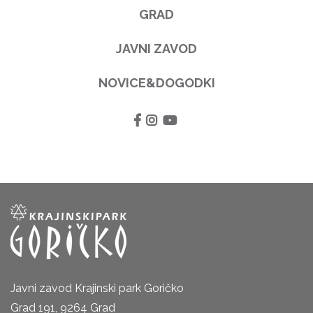
GRAD
JAVNI ZAVOD
NOVICE&DOGODKI
Javni zavod Krajinski park Goričko
Grad 191, 9264 Grad