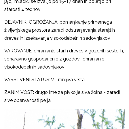
jajc, mladiči se izvalijo po 15
–
17 dneh in poletijo pri
starosti 4 tednov
DEJAVNIKI OGROŽANJA: pomanjkanje primernega
življenjskega prostora zaradi odstranjevanja starejših
dreves in izsekavanja visokodebelnih sadovnjakov
VAROVANJE: ohranjanje starih dreves v gozdnih sestojih,
sonaravno gospodarjenje z gozdovi, ohranjanje
visokodebelnih sadovnjakov
VARSTVENI STATUS: V - ranljiva vrsta
ZANIMIVOST: drugo ime za pivko je siva žolna - zaradi
sive obarvanosti perja