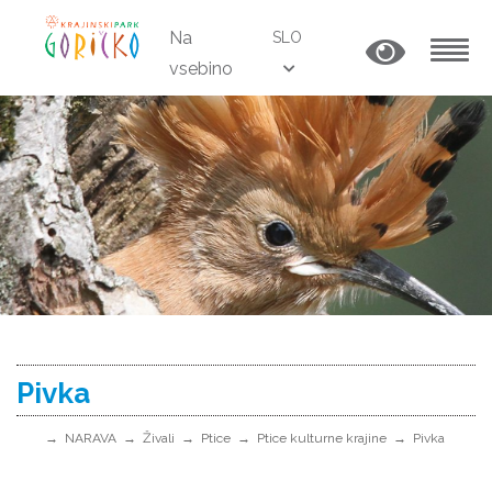
Na
SLO
vsebino
MENU
Pivka
NARAVA
Živali
Ptice
Ptice kulturne krajine
Pivka