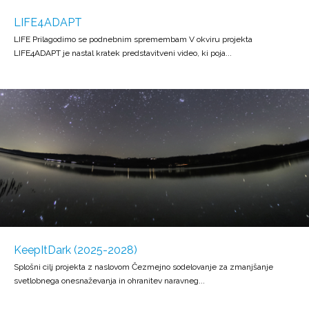
LIFE4ADAPT
LIFE Prilagodimo se podnebnim spremembam V okviru projekta
LIFE4ADAPT je nastal kratek predstavitveni video, ki poja...
KeepItDark (2025-2028)
Splošni cilj projekta z naslovom Čezmejno sodelovanje za zmanjšanje
svetlobnega onesnaževanja in ohranitev naravneg...