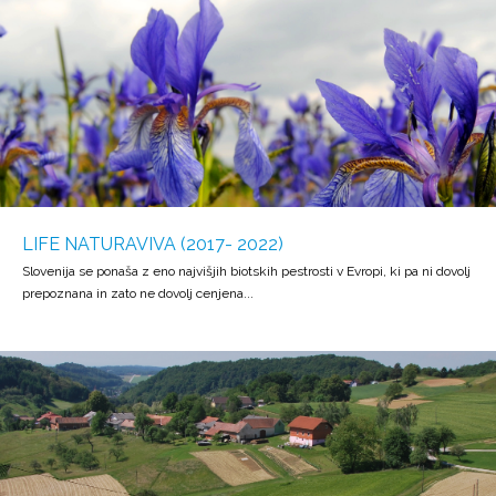
LIFE NATURAVIVA (2017- 2022)
Slovenija se ponaša z eno najvišjih biotskih pestrosti v Evropi, ki pa ni dovolj
prepoznana in zato ne dovolj cenjena...