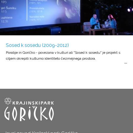
Sosed k sosedu (2009-2012)
Porabje in Goričko - povezana v kulturi ali "Sosed k sosedu" je projekt s
ciljem okrepiti kulturno identiteto čezmejnega prostora.