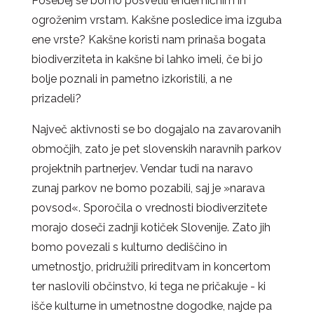
Posebej se bomo posvetili endemičnim in
ogroženim vrstam. Kakšne posledice ima izguba
ene vrste? Kakšne koristi nam prinaša bogata
biodiverziteta in kakšne bi lahko imeli, če bi jo
bolje poznali in pametno izkoristili, a ne
prizadeli?
Največ aktivnosti se bo dogajalo na zavarovanih
območjih, zato je pet slovenskih naravnih parkov
projektnih partnerjev. Vendar tudi na naravo
zunaj parkov ne bomo pozabili, saj je »narava
povsod«. Sporočila o vrednosti biodiverzitete
morajo doseči zadnji kotiček Slovenije. Zato jih
bomo povezali s kulturno dediščino in
umetnostjo, pridružili prireditvam in koncertom
ter naslovili občinstvo, ki tega ne pričakuje - ki
išče kulturne in umetnostne dogodke, najde pa