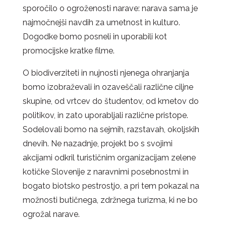
sporočilo o ogroženosti narave: narava sama je
najmočnejši navdih za umetnost in kulturo.
Dogodke bomo posneli in uporabili kot
promocijske kratke filme.
O biodiverziteti in nujnosti njenega ohranjanja
bomo izobraževali in ozaveščali različne ciljne
skupine, od vrtcev do študentov, od kmetov do
politikov, in zato uporabljali različne pristope.
Sodelovali bomo na sejmih, razstavah, okoljskih
dnevih. Ne nazadnje, projekt bo s svojimi
akcijami odkril turističnim organizacijam zelene
kotičke Slovenije z naravnimi posebnostmi in
bogato biotsko pestrostjo, a pri tem pokazal na
možnosti butičnega, zdržnega turizma, ki ne bo
ogrožal narave.